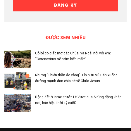
ĐƯỢC XEM NHIỀU
Cô bé có giấc mơ gặp Chúa, và Ngài nói với em:
“Coronavirus sẽ sớm biến mất!”
Những ‘Thiên thần áo vàng’: Tín hữu Vũ Hán xuống
đường mạnh dạn chia sẻ về Chúa Jesus
Động đất ở Israel trước Lễ Vượt qua & rúng động khắp
nơi, báo hiệu thời kỳ cuối?