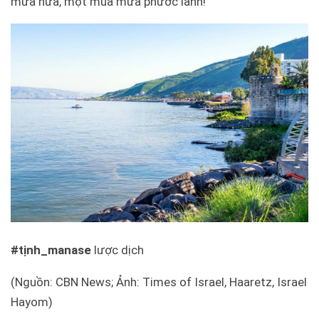
mưa nữa, một mùa mưa phước lành!
#tịnh_manase
lược dịch
(Nguồn: CBN News; Ảnh: Times of Israel, Haaretz, Israel
Hayom)