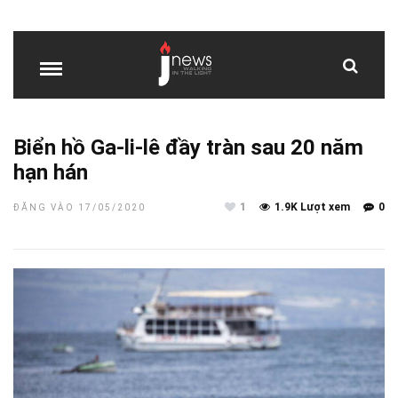
Biển hồ Ga-li-lê đầy tràn sau 20 năm
hạn hán
1
1.9K Lượt xem
0
ĐĂNG VÀO 17/05/2020