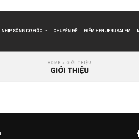
NHỊP SỐNG CƠ ĐỐC
CHUYÊN ĐỀ
ĐIỂM HẸN JERUSALEM
HOME
» GIỚI THIỆU
GIỚI THIỆU
n