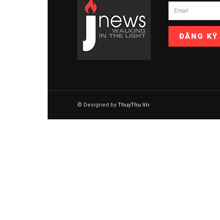
© Designed by
ThuyThu.Vn