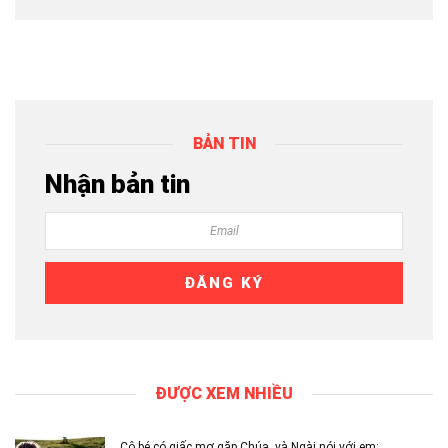
BẢN TIN
Nhận bản tin
ĐƯỢC XEM NHIỀU
Cô bé có giấc mơ gặp Chúa, và Ngài nói với em: