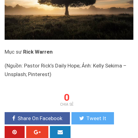
Mục sư
Rick Warren
(Nguồn: Pastor Rick’s Daily Hope; Ảnh: Kelly Sekima –
Unsplash; Pinterest)
0
CHIA SẺ
Share On Facebook
Tweet It