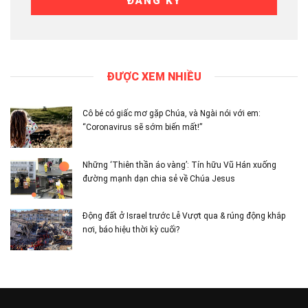
ĐƯỢC XEM NHIỀU
Cô bé có giấc mơ gặp Chúa, và Ngài nói với em:
“Coronavirus sẽ sớm biến mất!”
Những ‘Thiên thần áo vàng’: Tín hữu Vũ Hán xuống
đường mạnh dạn chia sẻ về Chúa Jesus
Động đất ở Israel trước Lễ Vượt qua & rúng động khắp
nơi, báo hiệu thời kỳ cuối?