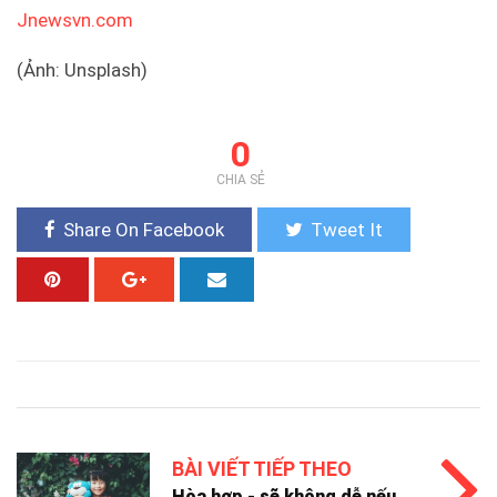
Jnewsvn.com
(Ảnh: Unsplash)
0
CHIA SẺ
Share On Facebook
Tweet It
BÀI VIẾT TIẾP THEO
Hòa hợp - sẽ không dễ nếu...