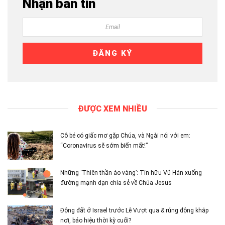
Nhận bản tin
ĐƯỢC XEM NHIỀU
Cô bé có giấc mơ gặp Chúa, và Ngài nói với em:
“Coronavirus sẽ sớm biến mất!”
Những ‘Thiên thần áo vàng’: Tín hữu Vũ Hán xuống
đường mạnh dạn chia sẻ về Chúa Jesus
Động đất ở Israel trước Lễ Vượt qua & rúng động khắp
nơi, báo hiệu thời kỳ cuối?