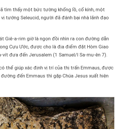
ã tìm thấy một bức tường khổng lồ, cổ kính, một
 vị tướng Seleucid, người đã đánh bại nhà lãnh đạo
-át Giê-a-rim giờ là ngọn đồi nhìn ra con đường dẫn
trong Cựu Ước, được cho là địa điểm đặt Hòm Giao
a-vít đưa đến Jerusalem (1 Samuel/I Sa-mu-ên 7).
có thể giúp xác định vị trí của thị trấn Emmaus, được
ên đường đến Emmaus thì gặp Chúa Jesus xuất hiện