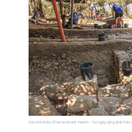
Các nhà khảo cổ tại tại Kiriath Yearim – họ ngày càng phát hiệ