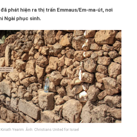
đã phát hiện ra thị trấn Emmaus/Em-ma-út, nơi
i Ngài phục sinh.
iriath Yearim. Ảnh: Christians United for Israel