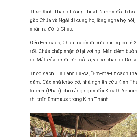
Theo Kinh Thánh tường thuật, 2 môn đồ đi b
gặp Chúa và Ngài đi cùng họ, lắng nghe họ nói,
nhận ra đó là Chúa.
Đến Emmaus, Chúa muốn đi nữa nhưng có lẽ 2 
tối. Chúa chấp nhận ở lại với họ. Màn đêm buô
ra. Mắt của họ được mở ra, và họ nhận ra Đó l
Theo sách Tin Lành Lu-ca,
“Em-ma-út cách thà
dặm. Các nhà khảo cổ, nhà nghiên cứu Kinh Thá
Römer (Pháp) cho rằng ngọn đồi Kiriath Yearim 
thị trấn Emmaus trong Kinh Thánh.