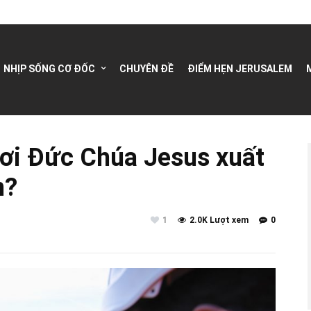
NHỊP SỐNG CƠ ĐỐC
CHUYÊN ĐỀ
ĐIỂM HẸN JERUSALEM
ơi Đức Chúa Jesus xuất
h?
1
2.0K Lượt xem
0