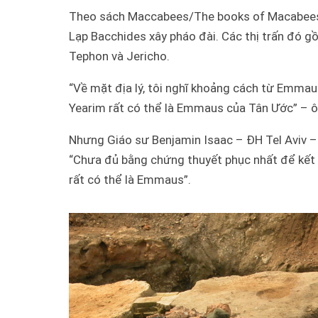
Theo sách Maccabees/The books of Macabees,
Lạp Bacchides xây pháo đài. Các thị trấn đó g
Tephon và Jericho.
“Về mặt địa lý, tôi nghĩ khoảng cách từ Emmaus
Yearim rất có thể là Emmaus của Tân Ước” – 
Nhưng Giáo sư Benjamin Isaac – ĐH Tel Aviv – t
“Chưa đủ bằng chứng thuyết phục nhất để kết lu
rất có thể là Emmaus”.