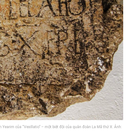
h Yearim của “Vexillatio” – một biệt đội của quân đoàn La Mã thứ X. Ảnh: