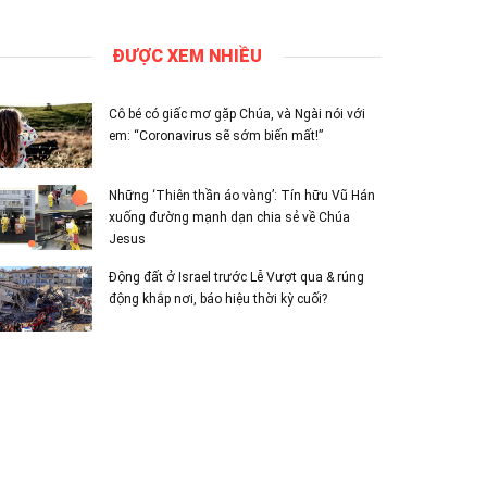
ĐƯỢC XEM NHIỀU
Cô bé có giấc mơ gặp Chúa, và Ngài nói với
em: “Coronavirus sẽ sớm biến mất!”
Những ‘Thiên thần áo vàng’: Tín hữu Vũ Hán
xuống đường mạnh dạn chia sẻ về Chúa
Jesus
Động đất ở Israel trước Lễ Vượt qua & rúng
động khắp nơi, báo hiệu thời kỳ cuối?