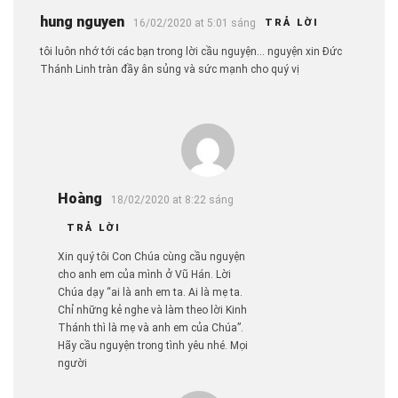
hung nguyen
16/02/2020 at 5:01 sáng
TRẢ LỜI
tôi luôn nhớ tới các bạn trong lời cầu nguyện… nguyện xin Đức
Thánh Linh tràn đầy ân sủng và sức mạnh cho quý vị
Hoàng
18/02/2020 at 8:22 sáng
TRẢ LỜI
Xin quý tôi Con Chúa cùng cầu nguyện
cho anh em của mình ở Vũ Hán. Lời
Chúa dạy “ai là anh em ta. Ai là mẹ ta.
Chỉ những kẻ nghe và làm theo lời Kinh
Thánh thì là mẹ và anh em của Chúa”.
Hãy cầu nguyện trong tình yêu nhé. Mọi
người