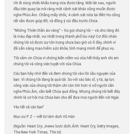
rời đi cùng chiếc khẩu trang vừa được tặng. Một lát sau, người
đầu tiên quay lại nói rằng một cảnh sát khác cũng muốn được
nghe Phúc Âm. Chẳng mấy chốc, 4 cảnh sát nữa lại đến! Họ cũng
rất cần được giúp đỡ, và đồng ý cúi đầu trước Chúa.
“Những Thiên thần áo vàng” – họ gọi chúng tôi – và cho rằng đó
là màu đẹp nhất, vui nhất trong thành phố lúc này! Cơ đốc nhân
chúng tôi có được sự tôn trọng chưa bao giờ có ở đây, chính vì
đã sẵn sàng mạo hiểm sức khỏe, tính mạng mình để phục vụ.
Tôi cảm ơn Chúa vì chứng kiến ​​niềm vui của hết thảy anh chị em
chúng tôi và công việc tuyệt vời của Chúa.
Các bạn hãy nhớ đến và đem chúng tôi vào lời cầu nguyện của
bạn. Vì chúng tôi đang bị quá tải. So với các bác sĩ, y tá, áp lực
công việc của chúng tôi thậm chí còn lớn hơn vì số người cần
nghe Phúc Âm, cần biết Chúa quá đông. Nhưng chúng tôi biết đây
chính là cơ hội mà Chúa ban cho để đưa mọi người đến với Ngài.
Yêu tất cả các bạn”
Mục sư P. Z – viết từ tâm dịch Vũ Hán
(Nguồn: Heart Cry; Jnews lược dịch; Ảnh: Heart Cry, Getty Images,
The New York Times, Thir.st)