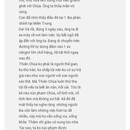
thù, như vừa làm xong một việc ghanh
ghét với Chúa. Ông ta thỏa mãn vô
cùng.
Con đã nhìn thấy điều đó tại 1 địa phận
chính tại Miền Trung.
Dạ! Và rồi, đúng 3 ngày sau, ông ta đi
xe máy về nơi làm việc. Sự bất ngờ đã
ập đến với ông ta. Đang di chuyển trên
đường thì tự dưng đâm vào 1 xe
côngtơ lớn chở hàng, rồi tắt thở ngay
sau đó.
Thiên Chúa ko phải là người thế gian,
ko thù hằn, ko chấp tội nên ko có sự trả
giá nào như con người với con người
xác thịt. Mà Thiên Chúa luôn thứ tha
tội lỗi nếu ta biết ăn năn, hối cải. Tức là
kẻ nào súc phạm Chúa, cố tình nói, cố
tình làm mà không sợ hãi. Kẻ đó đã
mắt thấy tai nghe rằng: những người
kia còn làm những việc hơn ta rất
nhiều, vậy mà họ vẫn sống vui, sống
khỏe. Thậm chí giàu có sung túc nữa.
Tại sao, ta ko súc phạm được.