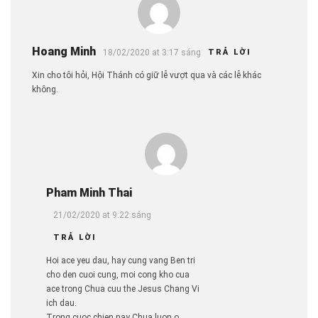
Hoang Minh
18/02/2020 at 3:17 sáng
TRẢ LỜI
Xin cho tôi hỏi, Hội Thánh có giữ lễ vượt qua và các lễ khác
không.
Pham Minh Thai
21/02/2020 at 9:22 sáng
TRẢ LỜI
Hoi ace yeu dau, hay cung vang Ben tri
cho den cuoi cung, moi cong kho cua
ace trong Chua cuu the Jesus Chang Vi
ich dau.
Trong cuoc chien nay Chua luon o