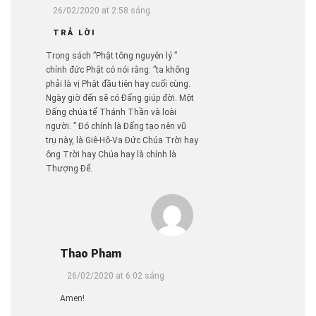
26/02/2020 at 2:58 sáng
TRẢ LỜI
Trong sách ”Phật tông nguyên lý ”
chính đức Phật có nói rằng: ”ta không
phải là vị Phật đầu tiên hay cuối cùng.
Ngày giờ đến sẽ có Đấng giúp đời. Một
Đấng chúa tể Thánh Thần và loài
người. ” Đó chính là Đấng tạo nên vũ
trụ này, là Giê-Hô-Va Đức Chúa Trời hay
ông Trời hay Chúa hay là chính là
Thượng Đế.
Thao Pham
26/02/2020 at 6:02 sáng
Amen!