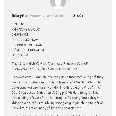
Dấu yêu
29/03/2020 at 6:24 chiều
TRẢ LỜI
TIN TỨC
NHỊP SỐNG CƠ ĐỐC
CHUYÊN ĐỀ
PHÉP LẠ MỖI NGÀY
JCONNECT VIETNAM
ĐIỂM HẸN JERUSALEM
LONGFORM
Thư từ tâm dịch Vũ Hán: “Cánh cửa Phúc Âm đã mở!”
ĐĂNG VÀO 15/02/2020 16 36.0K Lượt xem 22
Jnewsvn.com – “Anh chị em trong Chúa thân mến, cùng hết thảy
các bạn đang quan tâm tình hình hiện tại của Vũ Hán. Chúng tôi
đang cùng với các thành viên Hội Thánh rao giảng Phúc Âm về
Cứu Chúa Jesus Christ trên đường phố Vũ Hán, trong khi hầu
như ai cũng biết Cơ đốc nhân Trung Quốc không được khuyến
khích chia sẻ Phúc Âm. Nhưng không có gì ngăn chúng tôi nói về
Phúc Âm, thậm chí ngay cả khi chưa có dịch bệnh.