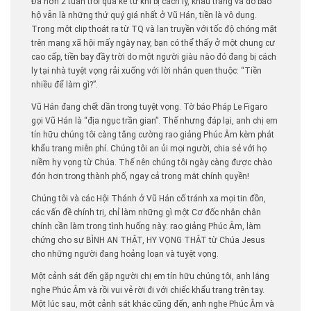
Đã hơn 2 tuần trôi qua kể từ khi bị cách ly, khẩu trang và đồ bảo
hộ vẫn là những thứ quý giá nhất ở Vũ Hán, tiền là vô dụng.
Trong một clip thoát ra từ TQ và lan truyền với tốc độ chóng mặt
trên mạng xã hội mấy ngày nay, bạn có thể thấy ở một chung cư
cao cấp, tiền bay đầy trời do một người giàu nào đó đang bị cách
ly tại nhà tuyệt vọng rải xuống với lời nhắn quen thuộc: “Tiền
nhiều để làm gì?”.
Vũ Hán đang chết dần trong tuyệt vọng. Tờ báo Pháp Le Figaro
gọi Vũ Hán là “địa ngục trần gian”. Thế nhưng đáp lại, anh chị em
tín hữu chúng tôi càng tăng cường rao giảng Phúc Âm kèm phát
khẩu trang miễn phí. Chúng tôi an ủi mọi người, chia sẻ với họ
niềm hy vọng từ Chúa. Thế nên chúng tôi ngày càng được chào
đón hơn trong thành phố, ngay cả trong mắt chính quyền!
Chúng tôi và các Hội Thánh ở Vũ Hán cố tránh xa mọi tin đồn,
các vấn đề chính trị, chỉ làm những gì một Cơ đốc nhân chân
chính cần làm trong tình huống này: rao giảng Phúc Âm, làm
chứng cho sự BÌNH AN THẬT, HY VỌNG THẬT từ Chúa Jesus
cho những người đang hoảng loạn và tuyệt vọng.
Một cảnh sát đến gặp người chị em tín hữu chúng tôi, anh lắng
nghe Phúc Âm và rồi vui vẻ rời đi với chiếc khẩu trang trên tay.
Một lúc sau, một cảnh sát khác cũng đến, anh nghe Phúc Âm và