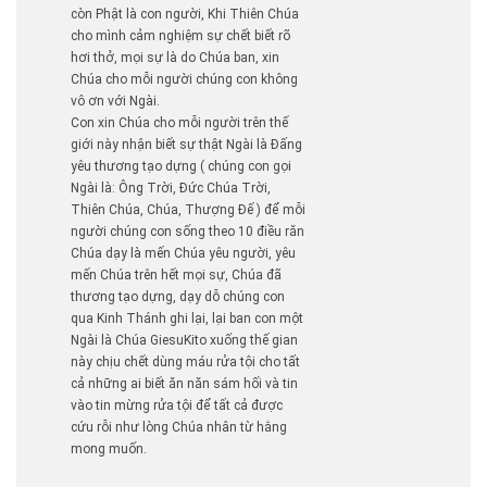
còn Phật là con người, Khi Thiên Chúa
cho mình cảm nghiệm sự chết biết rõ
hơi thở, mọi sự là do Chúa ban, xin
Chúa cho mỗi người chúng con không
vô ơn với Ngài.
Con xin Chúa cho mỗi người trên thế
giới này nhận biết sự thật Ngài là Đấng
yêu thương tạo dựng ( chúng con gọi
Ngài là: Ông Trời, Đức Chúa Trời,
Thiên Chúa, Chúa, Thượng Đế ) để mỗi
người chúng con sống theo 10 điều răn
Chúa dạy là mến Chúa yêu người, yêu
mến Chúa trên hết mọi sự, Chúa đã
thương tạo dựng, dạy dỗ chúng con
qua Kinh Thánh ghi lại, lại ban con một
Ngài là Chúa GiesuKito xuống thế gian
này chịu chết dùng máu rửa tội cho tất
cả những ai biết ăn năn sám hối và tin
vào tin mừng rửa tội để tất cả được
cứu rỗi như lòng Chúa nhân từ hằng
mong muốn.