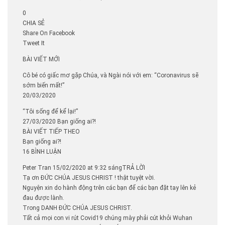
0
CHIA SẺ
Share On Facebook
Tweet It
BÀI VIẾT MỚI
Cô bé có giấc mơ gặp Chúa, và Ngài nói với em: “Coronavirus sẽ
sớm biến mất!”
20/03/2020
“Tôi sống để kể lại!”
27/03/2020 Bạn giống ai?!
BÀI VIẾT TIẾP THEO
Bạn giống ai?!
16 BÌNH LUẬN
Peter Tran 15/02/2020 at 9:32 sángTRẢ LỜI
Tạ ơn ĐỨC CHÚA JESUS CHRIST ! thật tuyệt vời.
Nguyện xin do hành động trên các bạn để các bạn đặt tay lên kẻ
đau được lành.
Trong DANH ĐỨC CHÚA JESUS CHRIST.
Tất cả mọi con vi rút Covid19 chúng mày phải cút khỏi Wuhan