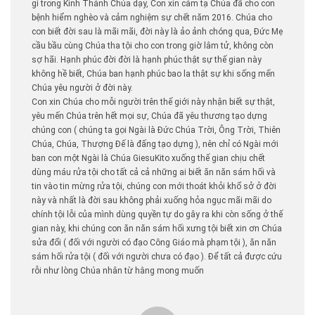
gì trong Kinh Thánh Chúa dạy, Con xin cảm tạ Chúa đã cho con
bệnh hiểm nghèo và cảm nghiệm sự chết năm 2016. Chúa cho
con biết đời sau là mãi mãi, đời này là ảo ảnh chóng qua, Đức Mẹ
cầu bầu cùng Chúa tha tội cho con trong giờ lâm tử, không còn
sợ hãi. Hạnh phúc đời đời là hạnh phúc thật sự thế gian này
không hề biết, Chúa ban hạnh phúc bao la thật sự khi sống mến
Chúa yêu người ở đời này.
Con xin Chúa cho mỗi người trên thế giới này nhận biết sự thật,
yêu mến Chúa trên hết mọi sự, Chúa đã yêu thương tạo dựng
chúng con ( chúng ta gọi Ngài là Đức Chúa Trời, Ông Trời, Thiên
Chúa, Chúa, Thượng Đế là đấng tạo dựng ), nên chỉ có Ngài mới
ban con một Ngài là Chúa GiesuKito xuống thế gian chịu chết
dùng máu rửa tội cho tất cả cả những ai biết ăn năn sám hối và
tin vào tin mừng rửa tội, chúng con mới thoát khỏi khổ sở ở đời
này và nhất là đời sau không phải xuống hỏa ngục mãi mãi do
chính tội lỗi của mình dùng quyền tự do gây ra khi còn sống ở thế
gian này, khi chúng con ăn năn sám hối xưng tội biết xin ơn Chúa
sửa đổi ( đối với người có đạo Công Giáo mà phạm tội ), ăn năn
sám hối rửa tội ( đối với người chưa có đạo ). Để tất cả được cứu
rỗi như lòng Chúa nhân từ hằng mong muốn