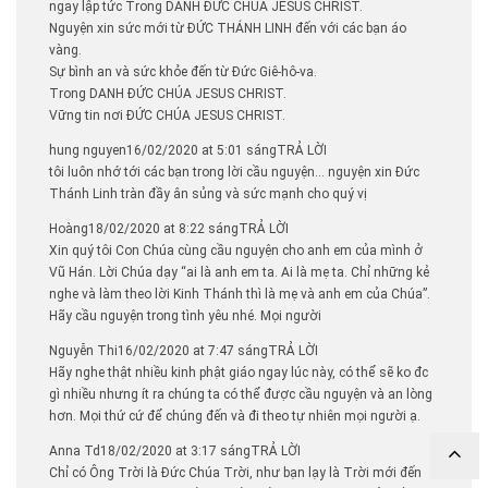
ngay lập tức Trong DANH ĐỨC CHÚA JESUS CHRIST.
Nguyện xin sức mới từ ĐỨC THÁNH LINH đến với các bạn áo
vàng.
Sự bình an và sức khỏe đến từ Ðức Giê-hô-va.
Trong DANH ĐỨC CHÚA JESUS CHRIST.
Vững tin nơi ĐỨC CHÚA JESUS CHRIST.
hung nguyen16/02/2020 at 5:01 sángTRẢ LỜI
tôi luôn nhớ tới các bạn trong lời cầu nguyện… nguyện xin Đức
Thánh Linh tràn đầy ân sủng và sức mạnh cho quý vị
Hoàng18/02/2020 at 8:22 sángTRẢ LỜI
Xin quý tôi Con Chúa cùng cầu nguyện cho anh em của mình ở
Vũ Hán. Lời Chúa dạy “ai là anh em ta. Ai là mẹ ta. Chỉ những kẻ
nghe và làm theo lời Kinh Thánh thì là mẹ và anh em của Chúa”.
Hãy cầu nguyện trong tình yêu nhé. Mọi người
Nguyễn Thi16/02/2020 at 7:47 sángTRẢ LỜI
Hãy nghe thật nhiều kinh phật giáo ngay lúc này, có thể sẽ ko đc
gì nhiều nhưng ít ra chúng ta có thể được cầu nguyện và an lòng
hơn. Mọi thứ cứ để chúng đến và đi theo tự nhiên mọi người ạ.
Anna Td18/02/2020 at 3:17 sángTRẢ LỜI
Chỉ có Ông Trời là Đức Chúa Trời, như bạn lạy là Trời mới đến