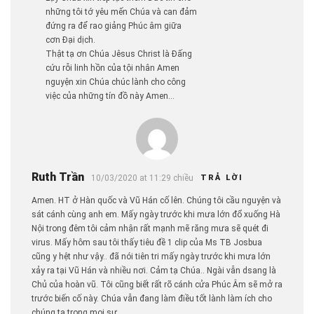
những tôi tớ yêu mến Chúa và can đảm
đứng ra để rao giảng Phúc âm giữa
cơn Đại dịch.
Thật tạ ơn Chúa Jêsus Christ là Đấng
cứu rỗi linh hồn của tội nhân Amen
nguyện xin Chúa chúc lành cho công
việc của những tín đồ này Amen…
Ruth Trần
10/03/2020 at 11:29 chiều
TRẢ LỜI
Amen. HT ở Hàn quốc và Vũ Hán cố lên. Chúng tôi cầu nguyện và
sát cánh cùng anh em. Mấy ngày trước khi mưa lớn đổ xuống Hà
Nội trong đêm tôi cảm nhận rất mạnh mẽ răng mưa sẽ quét đi
virus. Mấy hôm sau tôi thấy tiêu đề 1 clip của Ms TB Josbua
cũng y hệt như vậy.. đã nói tiên tri mấy ngày trước khi mưa lớn
xảy ra tại Vũ Hán và nhiều nơi. Cảm tạ Chúa.. Ngài vẫn dsang là
Chủ của hoàn vũ. Tôi cũng biết rất rõ cánh cửa Phúc Âm sẽ mở ra
trước biến cố này. Chúa vẫn đang làm điều tốt lành làm ích cho
chúng ta trong mọi sự.