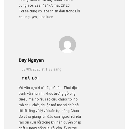
cung ace. Esai 43:1-7; mat 28:20
Toi se cung voi ace chien dau trong Lời
cau nguyen, luon luon.
Duy Nguyen
08/03/2020 at 1:33 sáng
TRẢ LỜI
Vớ vẩn cực kì cái đạo Chúa. Thời dịch
bệnh vẫn hun hít khúc tượng gỗ ông
Giesu mà họ rêu rao cứu chuộc tội họ
mà chịu chết, chuộc mả mẹ nó chứ cái
tội tổ tông vô lý vô luân tự thằng Chúa
đó vẽ ra giáng lên đầu con người rồi rêu
rao ơn cứu rỗi trong khi hắn quyền phép
chết 3 ngày sống lại rồi còn lấy nước