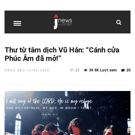
Thư từ tâm dịch Vũ Hán: “Cánh cửa
Phúc Âm đã mở!”
23
39.9K Lượt xem
20
ĐĂNG VÀO 15/02/2020