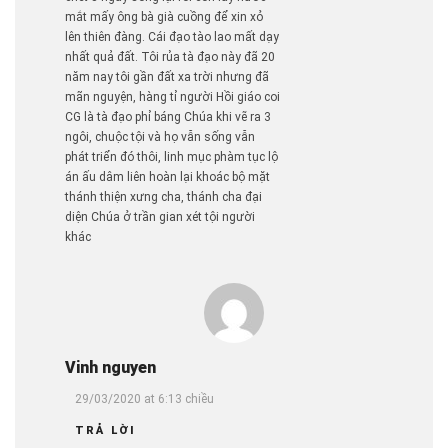
mắt mấy ông bà già cuồng để xin xỏ
lên thiên đàng. Cái đạo tào lao mất dạy
nhất quả đất. Tôi rủa tà đạo này đã 20
năm nay tôi gần đất xa trời nhưng đã
mãn nguyện, hàng tỉ người Hồi giáo coi
CG là tà đạo phỉ báng Chúa khi vẽ ra 3
ngôi, chuộc tội và họ vẫn sống vẫn
phát triển đó thôi, linh mục phàm tục lộ
án ấu dâm liên hoàn lại khoác bộ mặt
thánh thiện xưng cha, thánh cha đại
diện Chúa ở trần gian xét tội người
khác
Vinh nguyen
29/03/2020 at 6:13 chiều
TRẢ LỜI