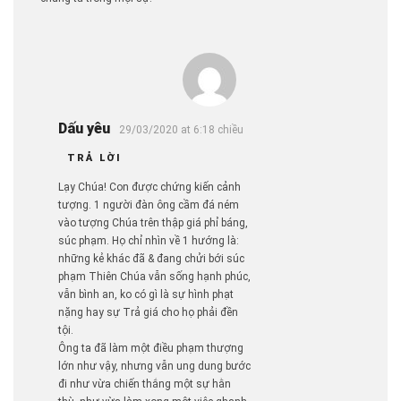
Dấu yêu
29/03/2020 at 6:18 chiều
TRẢ LỜI
Lạy Chúa! Con được chứng kiến cảnh
tượng. 1 người đàn ông cầm đá ném
vào tượng Chúa trên thập giá phỉ báng,
súc phạm. Họ chỉ nhìn về 1 hướng là:
những kẻ khác đã & đang chửi bới súc
phạm Thiên Chúa vẫn sống hạnh phúc,
vẫn bình an, ko có gì là sự hình phạt
nặng hay sự Trả giá cho họ phải đền
tội.
Ông ta đã làm một điều phạm thượng
lớn như vậy, nhưng vẫn ung dung bước
đi như vừa chiến thắng một sự hằn