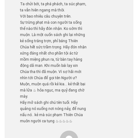
Ta chửi bới, ta phá phách, ta súc phạm,
ta vẫn hiên ngang mà thôi.
Với bao nhiêu câu chuyện trên.
Sự trừng phạt mà con người ta sống
thế nào thì hãy đón nhận. Ko sớm thì
muộn. Là một cuốn sách ghi lại những
kẻ sống trắng trợn, phỉ báng Thiên
Chúa hết sức trầm trọng. Hãy đón nhận
xứng đáng nhất cho phần tội ác từ
mồm miệng phun ra, từ bàn tay hàng
động dã man. Khi muốn bái lạy xin
Chúa tha thì đã muộn. Vì sợ hãi mới
nhìn tới Chúa để gọi tên Người ư?
Muộn, muộn quá rồi kẻ kia… kẻ thất bại
mà lửa ♨ hỏa ngục, ma quỷ đang chờ
mày.
Hãy mở sách ghi chú tên tuổi. Hãy
quảng nó xuống nơi nóng nảy, để nung
nấu nó.. kẻ mà súc phạm Thiên Chúa
muôn người ca tụng ♨♨♨♨♨