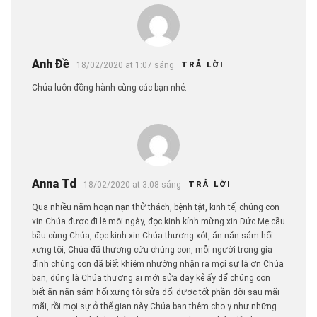
Anh Đề
18/02/2020 at 1:07 sáng
TRẢ LỜI
Chúa luôn đồng hành cùng các bạn nhé.
Anna Td
18/02/2020 at 3:08 sáng
TRẢ LỜI
Qua nhiều năm hoạn nạn thử thách, bệnh tật, kinh tế, chúng con
xin Chúa được đi lễ mỗi ngày, đọc kinh kính mừng xin Đức Mẹ cầu
bầu cùng Chúa, đọc kinh xin Chúa thương xót, ăn năn sám hối
xưng tội, Chúa đã thương cứu chúng con, mỗi người trong gia
đình chúng con đã biết khiêm nhường nhận ra mọi sự là ơn Chúa
ban, đúng là Chúa thương ai mới sửa dạy kẻ ấy để chúng con
biết ăn năn sám hối xưng tội sửa đổi được tốt phần đời sau mãi
mãi, rồi mọi sự ở thế gian này Chúa ban thêm cho y như những