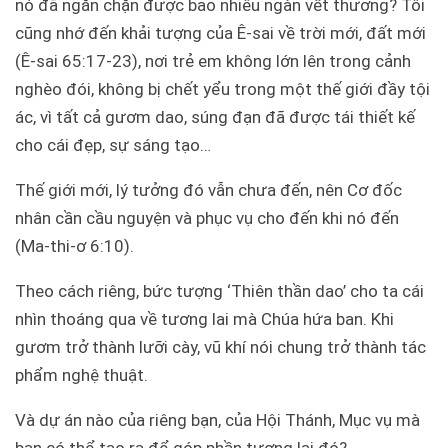
nó đã ngăn chặn được bao nhiêu ngàn vết thương? Tôi
cũng nhớ đến khải tượng của Ê-sai về trời mới, đất mới
(Ê-sai 65:17-23), nơi trẻ em không lớn lên trong cảnh
nghèo đói, không bị chết yểu trong một thế giới đầy tội
ác, vì tất cả gươm dao, súng đạn đã được tái thiết kế
cho cái đẹp, sự sáng tạo…
Thế giới mới, lý tưởng đó vẫn chưa đến, nên Cơ đốc
nhân cần cầu nguyện và phục vụ cho đến khi nó đến
(Ma-thi-ơ 6:10).
Theo cách riêng, bức tượng ‘Thiên thần dao’ cho ta cái
nhìn thoáng qua về tương lai mà Chúa hứa ban. Khi
gươm trở thành lưỡi cày, vũ khí nói chung trở thành tác
phẩm nghệ thuật.
Và dự án nào của riêng bạn, của Hội Thánh, Mục vụ mà
bạn có thể tạo ra để góp phần tương lai đó?