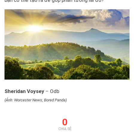
Sheridan Voysey
– Odb
(Ảnh: Worcester News, Bored Panda)
0
CHIA SẺ