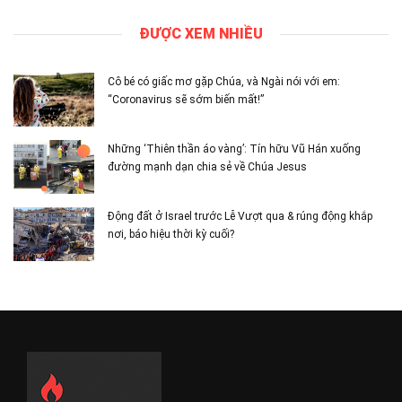
ĐƯỢC XEM NHIỀU
Cô bé có giấc mơ gặp Chúa, và Ngài nói với em:
“Coronavirus sẽ sớm biến mất!”
Những ‘Thiên thần áo vàng’: Tín hữu Vũ Hán xuống
đường mạnh dạn chia sẻ về Chúa Jesus
Động đất ở Israel trước Lễ Vượt qua & rúng động khắp
nơi, báo hiệu thời kỳ cuối?