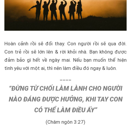
Hoàn cảnh rồi sẽ đổi thay. Con người rồi sẽ qua đời.
Con trẻ rồi sẽ lớn lên & rời khỏi nhà. Bạn không được
đảm bảo gì hết về ngày mai. Nếu bạn muốn thể hiện
tình yêu với một ai, thì nên làm điều đó ngay & luôn.
____
“ĐỪNG TỪ CHỐI LÀM LÀNH CHO NGƯỜI
NÀO ĐÁNG ĐƯỢC HƯỞNG, KHI TAY CON
CÓ THỂ LÀM ĐIỀU ẤY”
(Châm ngôn 3:27)