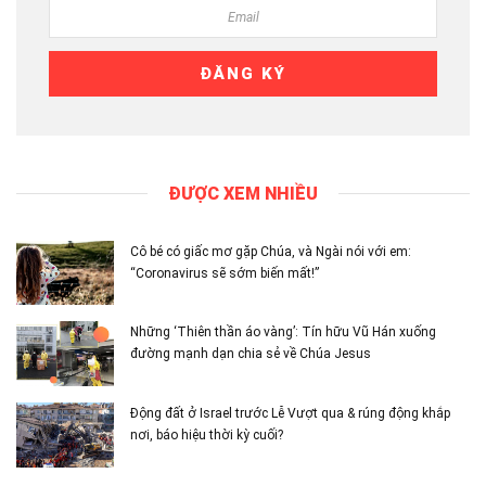
ĐƯỢC XEM NHIỀU
Cô bé có giấc mơ gặp Chúa, và Ngài nói với em:
“Coronavirus sẽ sớm biến mất!”
Những ‘Thiên thần áo vàng’: Tín hữu Vũ Hán xuống
đường mạnh dạn chia sẻ về Chúa Jesus
Động đất ở Israel trước Lễ Vượt qua & rúng động khắp
nơi, báo hiệu thời kỳ cuối?