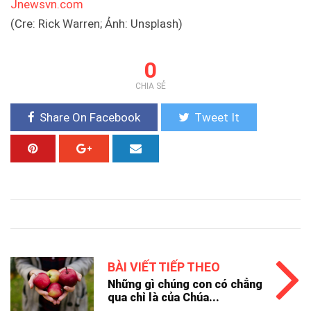
Jnewsvn.com
(Cre: Rick Warren; Ảnh: Unsplash)
0
CHIA SẺ
Share On Facebook
Tweet It
BÀI VIẾT TIẾP THEO
Những gì chúng con có chẳng
qua chỉ là của Chúa...