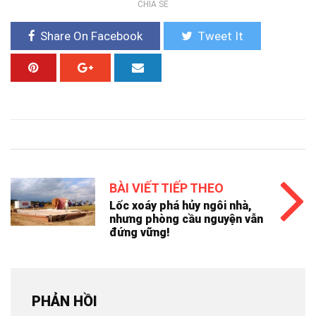
CHIA SẺ
Share On Facebook
Tweet It
BÀI VIẾT TIẾP THEO
Lốc xoáy phá hủy ngôi nhà,
nhưng phòng cầu nguyện vẫn
đứng vững!
PHẢN HỒI