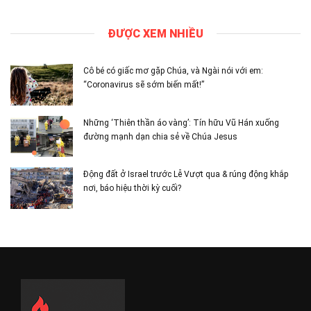
ĐƯỢC XEM NHIỀU
Cô bé có giấc mơ gặp Chúa, và Ngài nói với em:
“Coronavirus sẽ sớm biến mất!”
Những ‘Thiên thần áo vàng’: Tín hữu Vũ Hán xuống
đường mạnh dạn chia sẻ về Chúa Jesus
Động đất ở Israel trước Lễ Vượt qua & rúng động khắp
nơi, báo hiệu thời kỳ cuối?