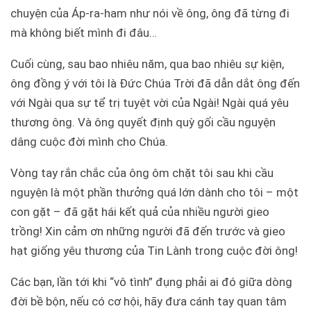
chuyện của Áp-ra-ham như nói về ông, ông đã từng đi
mà không biết mình đi đâu…
Cuối cùng, sau bao nhiêu năm, qua bao nhiêu sự kiện,
ông đồng ý với tôi là Đức Chúa Trời đã dẫn dắt ông đến
với Ngài qua sự tể trị tuyệt vời của Ngài! Ngài quá yêu
thương ông. Và ông quyết định quỳ gối cầu nguyện
dâng cuộc đời mình cho Chúa.
Vòng tay rắn chắc của ông ôm chặt tôi sau khi cầu
nguyện là một phần thưởng quá lớn dành cho tôi – một
con gặt – đã gặt hái kết quả của nhiều người gieo
trồng! Xin cảm ơn những người đã đến trước và gieo
hạt giống yêu thương của Tin Lành trong cuộc đời ông!
Các bạn, lần tới khi “vô tình” đụng phải ai đó giữa dòng
đời bề bộn, nếu có cơ hội, hãy đưa cánh tay quan tâm