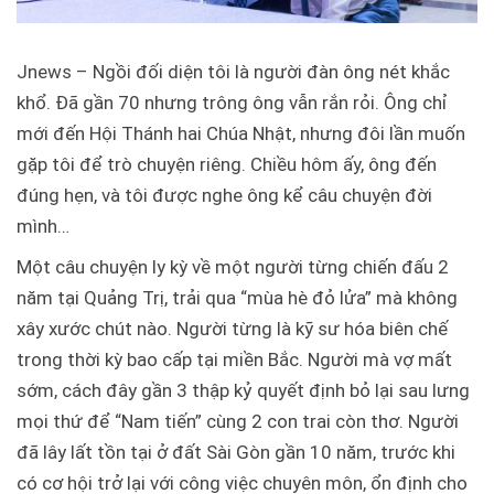
Jnews – Ngồi đối diện tôi là người đàn ông nét khắc
khổ. Đã gần 70 nhưng trông ông vẫn rắn rỏi. Ông chỉ
mới đến Hội Thánh hai Chúa Nhật, nhưng đôi lần muốn
gặp tôi để trò chuyện riêng. Chiều hôm ấy, ông đến
đúng hẹn, và tôi được nghe ông kể câu chuyện đời
mình…
Một câu chuyện ly kỳ về một người từng chiến đấu 2
năm tại Quảng Trị, trải qua “mùa hè đỏ lửa” mà không
xây xước chút nào. Người từng là kỹ sư hóa biên chế
trong thời kỳ bao cấp tại miền Bắc. Người mà vợ mất
sớm, cách đây gần 3 thập kỷ quyết định bỏ lại sau lưng
mọi thứ để “Nam tiến” cùng 2 con trai còn thơ. Người
đã lây lất tồn tại ở đất Sài Gòn gần 10 năm, trước khi
có cơ hội trở lại với công việc chuyên môn, ổn định cho