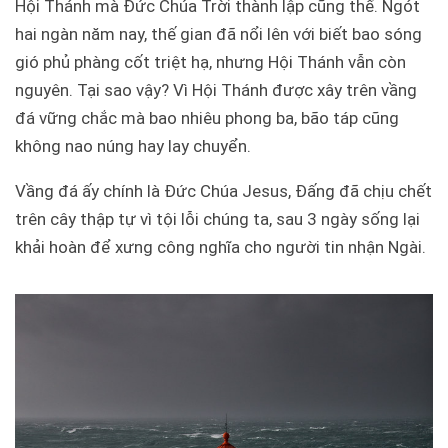
Hội Thánh mà Đức Chúa Trời thành lập cũng thế. Ngót
hai ngàn năm nay, thế gian đã nổi lên với biết bao sóng
gió phủ phàng cốt triệt hạ, nhưng Hội Thánh vẫn còn
nguyên. Tại sao vậy? Vì Hội Thánh được xây trên vầng
đá vững chắc mà bao nhiêu phong ba, bão táp cũng
không nao núng hay lay chuyển.
Vầng đá ấy chính là Đức Chúa Jesus, Đấng đã chịu chết
trên cây thập tự vì tội lỗi chúng ta, sau 3 ngày sống lại
khải hoàn để xưng công nghĩa cho người tin nhận Ngài.