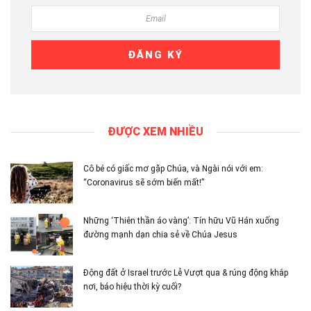
ĐƯỢC XEM NHIỀU
Cô bé có giấc mơ gặp Chúa, và Ngài nói với em:
“Coronavirus sẽ sớm biến mất!”
Những ‘Thiên thần áo vàng’: Tín hữu Vũ Hán xuống
đường mạnh dạn chia sẻ về Chúa Jesus
Động đất ở Israel trước Lễ Vượt qua & rúng động khắp
nơi, báo hiệu thời kỳ cuối?