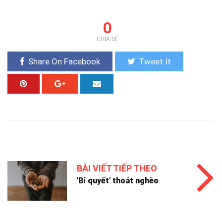
0
CHIA SẺ
Share On Facebook
Tweet It
BÀI VIẾT TIẾP THEO
'Bí quyết' thoát nghèo