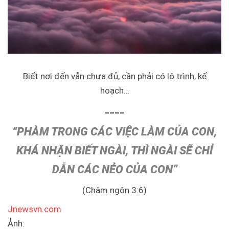
Biết nơi đến vẫn chưa đủ, cần phải có lộ trình, kế
hoạch…
____
“PHÀM TRONG CÁC VIỆC LÀM CỦA CON,
KHÁ NHẬN BIẾT NGÀI, THÌ NGÀI SẼ CHỈ
DẪN CÁC NẺO CỦA CON”
(Châm ngôn 3:6)
Jnewsvn.com
Ảnh: