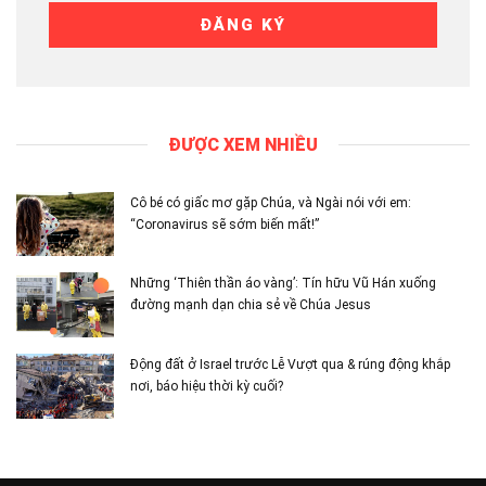
ĐƯỢC XEM NHIỀU
Cô bé có giấc mơ gặp Chúa, và Ngài nói với em:
“Coronavirus sẽ sớm biến mất!”
Những ‘Thiên thần áo vàng’: Tín hữu Vũ Hán xuống
đường mạnh dạn chia sẻ về Chúa Jesus
Động đất ở Israel trước Lễ Vượt qua & rúng động khắp
nơi, báo hiệu thời kỳ cuối?