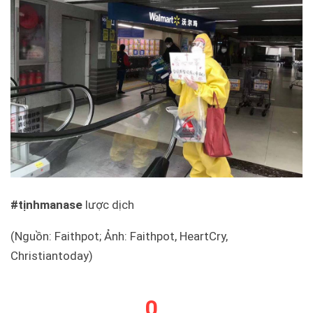
#tịnhmanase
lược dịch
(Nguồn: Faithpot; Ảnh: Faithpot, HeartCry,
Christiantoday)
0