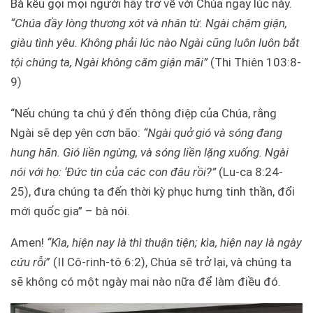
Bà kêu gọi mọi người hãy trở về với Chúa ngay lúc này.
“Chúa đầy lòng thương xót và nhân từ. Ngài chậm giận,
giàu tình yêu. Không phải lúc nào Ngài cũng luôn luôn bắt
tội chúng ta, Ngài không căm giận mãi”
(Thi Thiên 103:8-
9)
“Nếu chúng ta chú ý đến thông điệp của Chúa, rằng
Ngài sẽ dẹp yên cơn bão:
“
Ngài quở gió và sóng đang
hung hãn. Gió liền ngừng, và sóng liền lặng xuống. Ngài
nói với họ: ‘Ðức tin của các con đâu rồi?”
(Lu-ca 8:24-
25), đưa chúng ta đến thời kỳ phục hưng tinh thần, đổi
mới quốc gia” – bà nói.
Amen!
“
Kìa, hiện nay là thì thuận tiện; kìa, hiện nay là ngày
cứu rỗi
” (II Cô-rinh-tô 6:2),
Chúa sẽ trở lại, và chúng ta
sẽ không có một ngày mai nào nữa để làm điều đó.