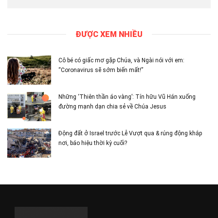
ĐƯỢC XEM NHIỀU
Cô bé có giấc mơ gặp Chúa, và Ngài nói với em:
“Coronavirus sẽ sớm biến mất!”
Những ‘Thiên thần áo vàng’: Tín hữu Vũ Hán xuống
đường mạnh dạn chia sẻ về Chúa Jesus
Động đất ở Israel trước Lễ Vượt qua & rúng động khắp
nơi, báo hiệu thời kỳ cuối?