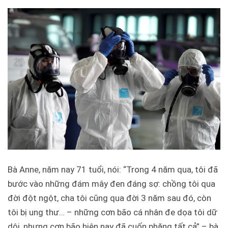
Bà Anne, năm nay 71 tuổi, nói: “Trong 4 năm qua, tôi đã
bước vào những đám mây đen đáng sợ: chồng tôi qua
đời đột ngột, cha tôi cũng qua đời 3 năm sau đó, còn
tôi bị ung thư… – những cơn bão cá nhân đe dọa tôi dữ
dội, nhưng cơn bão hiện nay đã cuốn phăng tất cả” – bà