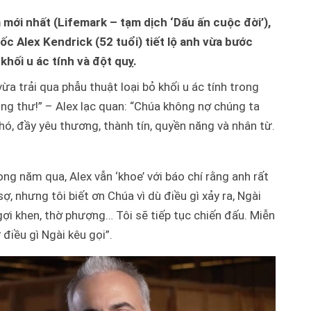
ới nhất (Lifemark – tạm dịch ‘Dấu ấn cuộc đời’),
ốc Alex Kendrick (52 tuổi) tiết lộ anh vừa bước
khối u ác tính và đột quỵ.
ừa trải qua phẫu thuật loại bỏ khối u ác tính trong
 ung thư!” – Alex lạc quan: “Chúa không nợ chúng ta
hó, đầy yêu thương, thành tín, quyền năng và nhân từ.
g năm qua, Alex vẫn ‘khoe’ với báo chí rằng anh rất
, nhưng tôi biết ơn Chúa vì dù điều gì xảy ra, Ngài
gợi khen, thờ phượng… Tôi sẽ tiếp tục chiến đấu. Miễn
điều gì Ngài kêu gọi”.