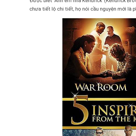
Được biết ‘Anh em nhà Kendrick’ (Kendrick Br
chưa tiết lộ chi tiết, họ nói cầu nguyện mới là 