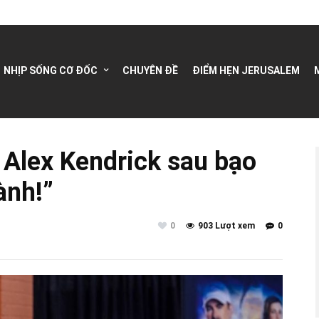
NHỊP SỐNG CƠ ĐỐC
CHUYÊN ĐỀ
ĐIỂM HẸN JERUSALEM
Alex Kendrick sau bạo
ành!”
0
903 Lượt xem
0