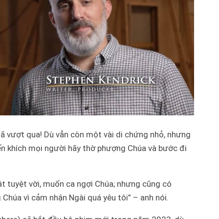
à đã vượt qua! Dù vẫn còn một vài di chứng nhỏ, nhưng
ến khích mọi người hãy thờ phượng Chúa và bước đi
ật tuyệt vời, muốn ca ngợi Chúa; nhưng cũng có
 Chúa vì cảm nhận Ngài quá yêu tôi” – anh nói.