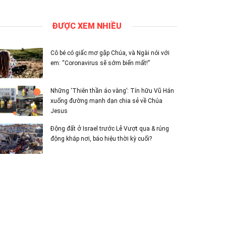
ĐƯỢC XEM NHIỀU
Cô bé có giấc mơ gặp Chúa, và Ngài nói với
em: “Coronavirus sẽ sớm biến mất!”
Những ‘Thiên thần áo vàng’: Tín hữu Vũ Hán
xuống đường mạnh dạn chia sẻ về Chúa
Jesus
Động đất ở Israel trước Lễ Vượt qua & rúng
động khắp nơi, báo hiệu thời kỳ cuối?