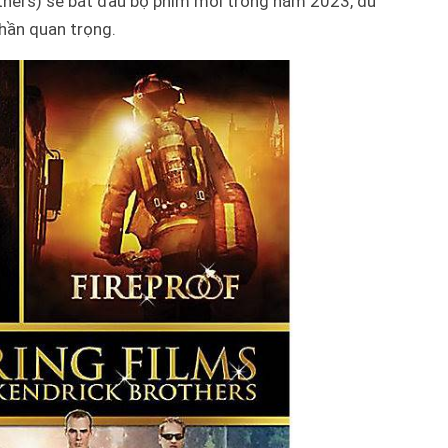
others) sẽ bắt đầu bộ phim mới trong năm 2023, dù
phần quan trọng.