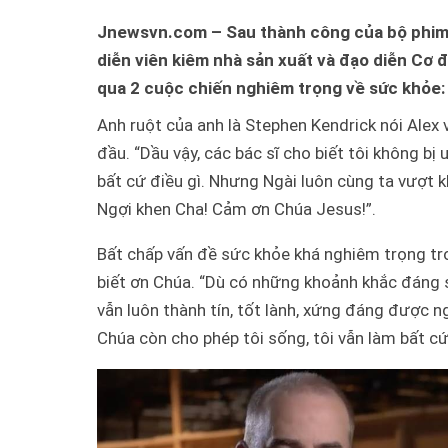
Jnewsvn.com – Sau thành công của bộ phim m
diễn viên kiêm nhà sản xuất và đạo diễn Cơ đ
qua 2 cuộc chiến nghiêm trọng về sức khỏe: 
Anh ruột của anh là Stephen Kendrick nói Alex v
đầu. “Dầu vậy, các bác sĩ cho biết tôi không bị
bất cứ điều gì. Nhưng Ngài luôn cùng ta vượt k
Ngợi khen Cha! Cảm ơn Chúa Jesus!”.
Bất chấp vấn đề sức khỏe khá nghiêm trọng tron
biết ơn Chúa. “Dù có những khoảnh khắc đáng sợ
vẫn luôn thành tín, tốt lành, xứng đáng được n
Chúa còn cho phép tôi sống, tôi vẫn làm bất cứ 