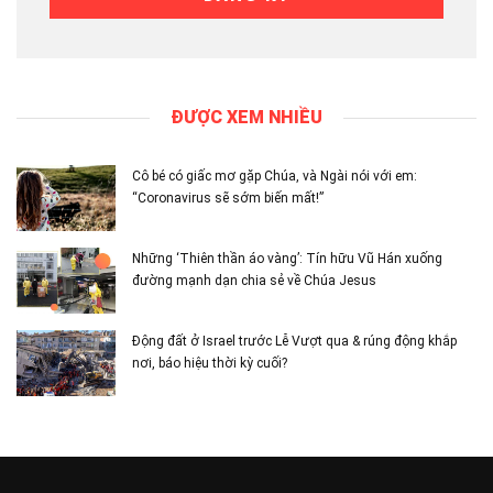
ĐƯỢC XEM NHIỀU
Cô bé có giấc mơ gặp Chúa, và Ngài nói với em:
“Coronavirus sẽ sớm biến mất!”
Những ‘Thiên thần áo vàng’: Tín hữu Vũ Hán xuống
đường mạnh dạn chia sẻ về Chúa Jesus
Động đất ở Israel trước Lễ Vượt qua & rúng động khắp
nơi, báo hiệu thời kỳ cuối?