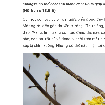
chúng ta có thể nói cách mạnh dạn: Chúa giúp đỡ
(Hê-bơ-rơ 13:5-6)
Có một con tàu cũ bị rò rỉ giữa biển động đầ
Một người đến gặp thuyền trưởng: “Thưa ông, l
đáp: “Vâng, tình trạng con tàu đang thế này: c
nào; con tàu rất cũ và đang bị nhồi trên mặt n
sắp bị chìm xuống. Nhưng dù thế nào, hiện tại ch