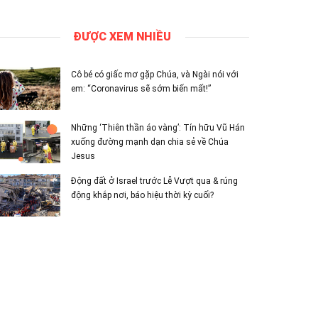
ĐƯỢC XEM NHIỀU
Cô bé có giấc mơ gặp Chúa, và Ngài nói với
em: “Coronavirus sẽ sớm biến mất!”
Những ‘Thiên thần áo vàng’: Tín hữu Vũ Hán
xuống đường mạnh dạn chia sẻ về Chúa
Jesus
Động đất ở Israel trước Lễ Vượt qua & rúng
động khắp nơi, báo hiệu thời kỳ cuối?