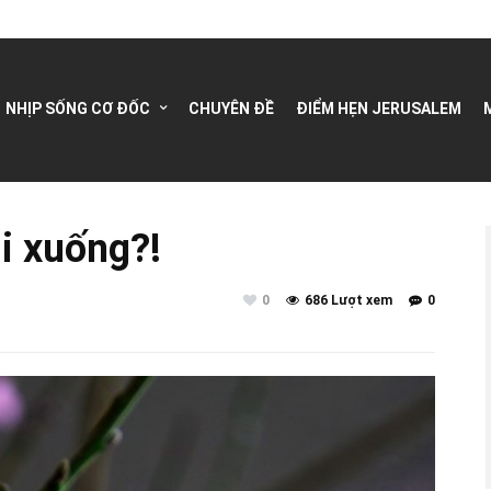
NHỊP SỐNG CƠ ĐỐC
CHUYÊN ĐỀ
ĐIỂM HẸN JERUSALEM
i xuống?!
0
686 Lượt xem
0