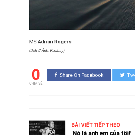
MS
Adrian Rogers
(Dch // Ảnh: Pixabay)
0
Share On Facebook
Twe
CHIA SẺ
BÀI VIẾT TIẾP THEO
'Nó là anh em của tôi!'