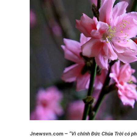
Jnewsvn.com –
“Vì chính Đức Chúa Trời có ph