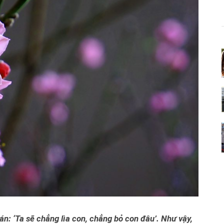
án: ‘Ta sẽ chẳng lìa con, chẳng bỏ con đâu’. Như vậy,