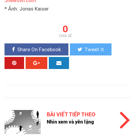
Jnewsvn.com
* Ảnh: Jonas Kaiser
0
CHIA SẺ
Share On Facebook
Tweet It
BÀI VIẾT TIẾP THEO
Nhìn xem và yên lặng