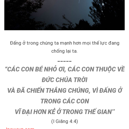
Đấng ở trong chúng ta mạnh hơn mọi thế lực đang
chống lại ta.
_____
“CÁC CON BÉ NHỎ ƠI, CÁC CON THUỘC VỀ
ĐỨC CHÚA TRỜI
VÀ ĐÃ CHIẾN THẮNG CHÚNG,
VÌ ĐẤNG Ở
TRONG CÁC CON
VĨ ĐẠI HƠN KẺ Ở TRONG THẾ GIAN’’
(I Giăng 4:4)