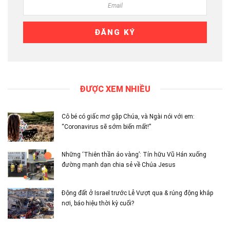
ĐƯỢC XEM NHIỀU
Cô bé có giấc mơ gặp Chúa, và Ngài nói với em:
“Coronavirus sẽ sớm biến mất!”
Những ‘Thiên thần áo vàng’: Tín hữu Vũ Hán xuống
đường mạnh dạn chia sẻ về Chúa Jesus
Động đất ở Israel trước Lễ Vượt qua & rúng động khắp
nơi, báo hiệu thời kỳ cuối?