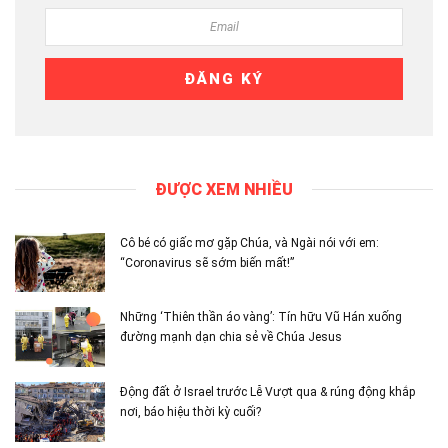
ĐƯỢC XEM NHIỀU
Cô bé có giấc mơ gặp Chúa, và Ngài nói với em:
“Coronavirus sẽ sớm biến mất!”
Những ‘Thiên thần áo vàng’: Tín hữu Vũ Hán xuống
đường mạnh dạn chia sẻ về Chúa Jesus
Động đất ở Israel trước Lễ Vượt qua & rúng động khắp
nơi, báo hiệu thời kỳ cuối?