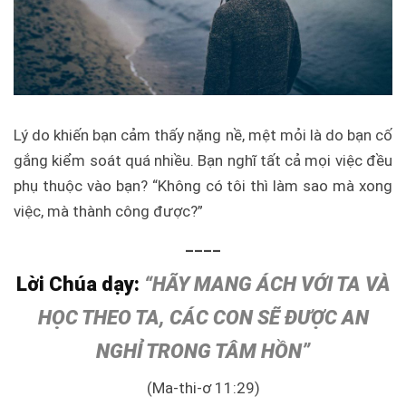
Lý do khiến bạn cảm thấy nặng nề, mệt mỏi là do bạn cố
gắng kiểm soát quá nhiều. Bạn nghĩ tất cả mọi việc đều
phụ thuộc vào bạn? “Không có tôi thì làm sao mà xong
việc, mà thành công được?”
____
Lời Chúa dạy:
“HÃY MANG ÁCH VỚI TA VÀ
HỌC THEO TA, CÁC CON SẼ ĐƯỢC AN
NGHỈ TRONG TÂM HỒN”
(Ma-thi-ơ 11:29)