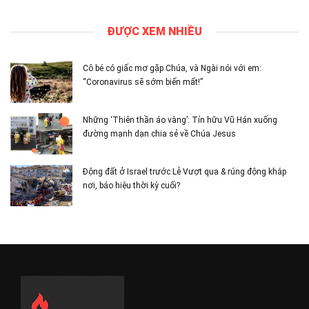
ĐƯỢC XEM NHIỀU
Cô bé có giấc mơ gặp Chúa, và Ngài nói với em:
“Coronavirus sẽ sớm biến mất!”
Những ‘Thiên thần áo vàng’: Tín hữu Vũ Hán xuống
đường mạnh dạn chia sẻ về Chúa Jesus
Động đất ở Israel trước Lễ Vượt qua & rúng động khắp
nơi, báo hiệu thời kỳ cuối?