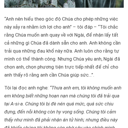
“Anh nên hiểu theo góc độ Chúa cho phép những việc
này xảy ra nhằm ích lợi cho anh” – tôi đáp – “Tôi chắc
rằng Chúa muốn anh quay về với Ngài, để nhận lấy tất
cả những gì Chúa đã dành sẵn cho anh. Anh không cần
trải qua những đau khổ này nữa. Anh luôn cho rằng tự
mình có thể thành công. Nhưng Chúa yêu anh, Ngài đã
chọn anh, chọn phương tiện trực tiếp nhất để chỉ cho
anh thấy rõ rằng anh cần Chúa giúp sức…”.
Tôi lại đọc anh nghe:
“Thưa anh em, tôi không muốn anh
em không biết những hoạn nạn mà chúng tôi đã trải qua
tại A-si-a. Chúng tôi bị đè nén quá mức, quá sức chịu
đựng, đến nỗi không còn hy vọng sống. Chúng tôi cảm
thấy như mình đã phải nhận án tử hình; nhưng điều này
đã khiến chúng tôi không còn nhờ cậy vào chính mình