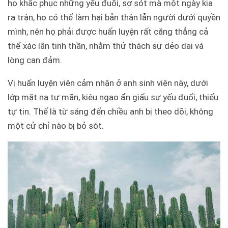
họ khắc phục những yếu đuối, sơ sót mà một ngày kia
ra trận, họ có thể làm hại bản thân lẫn người dưới quyền
mình, nên họ phải được huấn luyện rất căng thẳng cả
thể xác lẫn tinh thần, nhằm thử thách sự dẻo dai và
lòng can đảm.
Vị huấn luyện viên cảm nhận ở anh sinh viên này, dưới
lớp mặt nạ tự mãn, kiêu ngạo ẩn giấu sự yếu đuối, thiếu
tự tin. Thế là từ sáng đến chiều anh bị theo dõi, không
một cử chỉ nào bị bỏ sót.