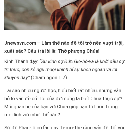
Jnewsvn.com – Làm thế nào để tôi trở nên vượt trội,
xuất sắc? Câu trả lời là: Thờ phượng Chúa!
Kinh Thánh dạy:
“Sự kính sợ Đức Giê-hô-va là khởi đầu sự
tri thức; còn kẻ ngu muội khinh bỉ sự khôn ngoan và lời
khuyên dạy”
(Châm ngôn 1:7)
Tai sao nhiều người học, hiểu biết rất nhiều, nhưng vẫn
bỏ lỡ vấn đề cốt lõi của đời sống là biết Chúa thực sự?
Mối quan hệ của bạn với Chúa giúp bạn tốt hơn trong
mọi lĩnh vực như thế nào?
Sứ đồ Phao-lô có lần dạy Ti-mô-thê rằng vấn đề đối với