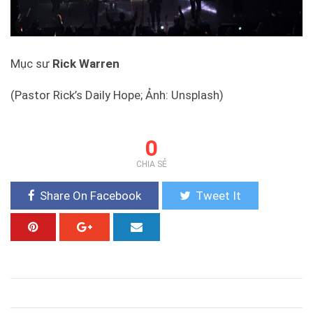
Mục sư
Rick Warren
(Pastor Rick’s Daily Hope; Ảnh: Unsplash)
0
CHIA SẺ
Share On Facebook
Tweet It