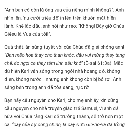
“Anh bạn có còn là ông vua của riêng mình không?”. Anh
nhìn lên, ‘nụ cười triệu đô’ in lên trên khuôn mặt hiền
lành. Khẽ lắc đầu, anh nói như reo: “Không! Bây giờ Chúa
Giêsu là Vua của tôi!”.
Quả thật, ân sủng tuyệt vời của Chúa đã giải phóng anh!
“Ban mão hoa thay cho than khóc, dầu vui mừng thay tang
chế, áo ngợi ca thay tâm linh sầu khổ”
(Ê-sai 61:3a). Mặc
dù hiện Karl vẫn sống trong ngôi nhà hoang đó, không
điện, không nước… nhưng anh không còn bị bỏ rơi. Ánh
sáng bên trong anh đã tỏa sáng, rực rỡ.
Bạn hãy cầu nguyện cho Karl, cho mẹ anh ấy; xin cũng
cầu nguyện cho nhà truyền giáo trẻ Samuel, vì anh đã
hứa với Chúa rằng Karl sẽ trưởng thành, sẽ trở nên một
cái
“cây của sự công chính, là cây Đức Giê-hô-va đã trồng