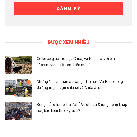
ĐƯỢC XEM NHIỀU
Cô bé có giấc mơ gặp Chúa, và Ngài nói với em:
“Coronavirus sẽ sớm biến mất!”
Những ‘Thiên thần áo vàng’: Tín hữu Vũ Hán xuống
đường mạnh dạn chia sẻ về Chúa Jesus
Động đất ở Israel trước Lễ Vượt qua & rúng động khắp
nơi, báo hiệu thời kỳ cuối?