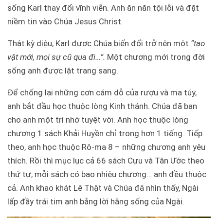
sống Karl thay đổi vĩnh viễn. Anh ăn năn tội lỗi và đặt
niềm tin vào Chúa Jesus Christ.
Thật kỳ diệu, Karl được Chúa biến đổi trở nên một
“tạo
vật mới, mọi sự cũ qua đi…”.
Một chương mới trong đời
sống anh được lật trang sang.
Để chống lại những cơn cám dỗ của rượu và ma túy,
anh bắt đầu học thuộc lòng Kinh thánh. Chúa đã ban
cho anh một trí nhớ tuyệt vời. Anh học thuộc lòng
chương 1 sách Khải Huyền chỉ trong hơn 1 tiếng. Tiếp
theo, anh học thuộc Rô-ma 8 – những chương anh yêu
thích. Rồi thì mục lục cả 66 sách Cựu và Tân Ước theo
thứ tự; mỗi sách có bao nhiêu chương… anh đều thuộc
cả. Anh khao khát Lẽ Thật và Chúa đã nhìn thấy, Ngài
lấp đầy trái tim anh bằng lời hằng sống của Ngài.