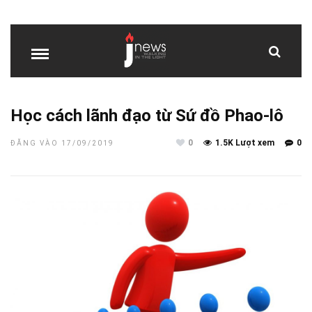
Học cách lãnh đạo từ Sứ đồ Phao-lô
0
1.5K Lượt xem
0
ĐĂNG VÀO 17/09/2019