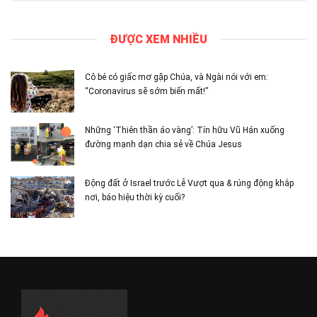
ĐƯỢC XEM NHIỀU
Cô bé có giấc mơ gặp Chúa, và Ngài nói với em:
“Coronavirus sẽ sớm biến mất!”
Những ‘Thiên thần áo vàng’: Tín hữu Vũ Hán xuống
đường mạnh dạn chia sẻ về Chúa Jesus
Động đất ở Israel trước Lễ Vượt qua & rúng động khắp
nơi, báo hiệu thời kỳ cuối?