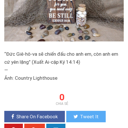
“Đức Giê-hô-va sẽ chiến đấu cho anh em, còn anh em
cứ yên lặng” (Xuất Ai-cập Ký 14:14)
—
Ảnh: Country Lighthouse
0
CHIA SẺ
Share On Facebook
Tweet It