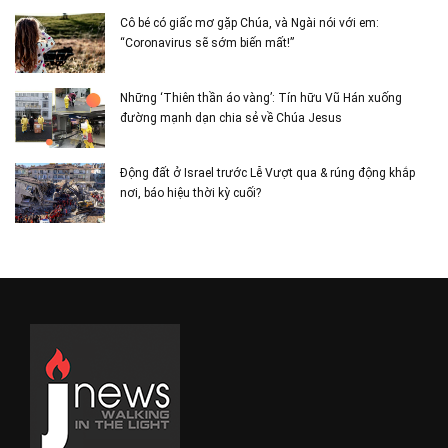
Cô bé có giấc mơ gặp Chúa, và Ngài nói với em:
“Coronavirus sẽ sớm biến mất!”
Những ‘Thiên thần áo vàng’: Tín hữu Vũ Hán xuống
đường mạnh dạn chia sẻ về Chúa Jesus
Động đất ở Israel trước Lễ Vượt qua & rúng động khắp
nơi, báo hiệu thời kỳ cuối?