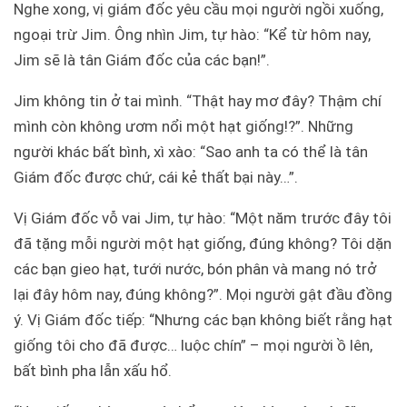
Nghe xong, vị giám đốc yêu cầu mọi người ngồi xuống,
ngoại trừ Jim. Ông nhìn Jim, tự hào: “Kể từ hôm nay,
Jim sẽ là tân Giám đốc của các bạn!”.
Jim không tin ở tai mình. “Thật hay mơ đây? Thậm chí
mình còn không ươm nổi một hạt giống!?”. Những
người khác bất bình, xì xào: “Sao anh ta có thể là tân
Giám đốc được chứ, cái kẻ thất bại này…”.
Vị Giám đốc vỗ vai Jim, tự hào: “Một năm trước đây tôi
đã tặng mỗi người một hạt giống, đúng không? Tôi dặn
các bạn gieo hạt, tưới nước, bón phân và mang nó trở
lại đây hôm nay, đúng không?”. Mọi người gật đầu đồng
ý. Vị Giám đốc tiếp: “Nhưng các bạn không biết rằng hạt
giống tôi cho đã được… luộc chín” – mọi người ồ lên,
bất bình pha lẫn xấu hổ.