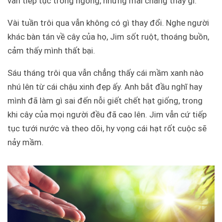
vẫn tiếp tục trông ngóng, nhưng mãi chẳng thấy gì.
Vài tuần trôi qua vẫn không có gì thay đổi. Nghe người
khác bàn tán về cây của họ, Jim sốt ruột, thoáng buồn,
cảm thấy mình thất bại.
Sáu tháng trôi qua vẫn chẳng thấy cái mầm xanh nào
nhú lên từ cái chậu xinh đẹp ấy. Anh bắt đầu nghĩ hay
mình đã làm gì sai đến nỗi giết chết hạt giống, trong
khi cây của mọi người đều đã cao lên. Jim vẫn cứ tiếp
tục tưới nước và theo dõi, hy vọng cái hạt rốt cuộc sẽ
nảy mầm.