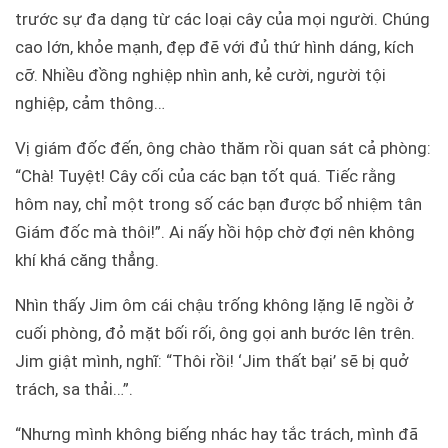
trước sự đa dạng từ các loại cây của mọi người. Chúng
cao lớn, khỏe mạnh, đẹp đẽ với đủ thứ hình dáng, kích
cỡ. Nhiều đồng nghiệp nhìn anh, kẻ cười, người tội
nghiệp, cảm thông…
Vị giám đốc đến, ông chào thăm rồi quan sát cả phòng:
“Chà! Tuyệt! Cây cối của các bạn tốt quá. Tiếc rằng
hôm nay, chỉ một trong số các bạn được bổ nhiệm tân
Giám đốc mà thôi!”. Ai nấy hồi hộp chờ đợi nên không
khí khá căng thẳng.
Nhìn thấy Jim ôm cái chậu trống không lặng lẽ ngồi ở
cuối phòng, đỏ mặt bối rối, ông gọi anh bước lên trên.
Jim giật mình, nghĩ: “Thôi rồi! ‘Jim thất bại’ sẽ bị quở
trách, sa thải…”.
“Nhưng mình không biếng nhác hay tắc trách, mình đã