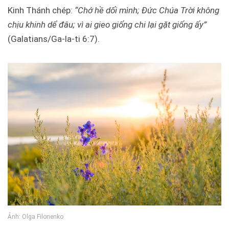
Kinh Thánh chép:
“Chớ hề dối mình; Đức Chúa Trời không
chịu khinh dể đâu; vì ai gieo giống chi lại gặt giống ấy”
(Galatians/Ga-la-ti 6:7).
Ảnh: Olga Filonenko