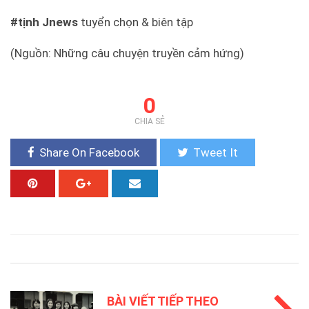
#tịnh Jnews
tuyển chọn & biên tập
(Nguồn: Những câu chuyện truyền cảm hứng
)
0
CHIA SẺ
Share On Facebook
Tweet It
BÀI VIẾT TIẾP THEO