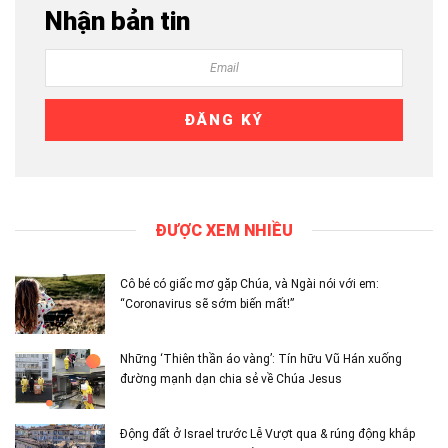
Nhận bản tin
ĐƯỢC XEM NHIỀU
Cô bé có giấc mơ gặp Chúa, và Ngài nói với em:
“Coronavirus sẽ sớm biến mất!”
Những ‘Thiên thần áo vàng’: Tín hữu Vũ Hán xuống
đường mạnh dạn chia sẻ về Chúa Jesus
Động đất ở Israel trước Lễ Vượt qua & rúng động khắp