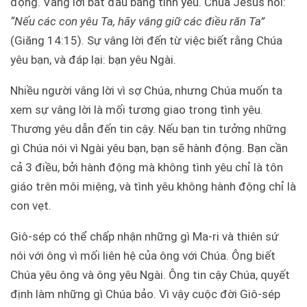
động. Vâng lời bắt đầu bằng tình yêu. Chúa Jesus nói:
“Nếu các con yêu Ta, hãy vâng giữ các điều răn Ta”
(Giăng 14:15). Sự vâng lời đến từ việc biết rằng Chúa
yêu bạn, và đáp lại: bạn yêu Ngài.
Nhiều người vâng lời vì sợ Chúa, nhưng Chúa muốn ta
xem sự vâng lời là mối tương giao trong tình yêu.
Thương yêu dẫn đến tin cậy. Nếu bạn tin tưởng những
gì Chúa nói vì Ngài yêu bạn, bạn sẽ hành động. Bạn cần
cả 3 điều, bởi hành động mà không tình yêu chỉ là tôn
giáo trên môi miệng, và tình yêu không hành động chỉ là
con vẹt.
Giô-sép có thể chấp nhận những gì Ma-ri và thiên sứ
nói với ông vì mối liên hệ của ông với Chúa. Ông biết
Chúa yêu ông và ông yêu Ngài. Ông tin cậy Chúa, quyết
định làm những gì Chúa bảo. Vì vậy cuộc đời Giô-sép