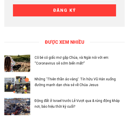
ĐƯỢC XEM NHIỀU
Cô bé có giấc mơ gặp Chúa, và Ngài nói với em:
“Coronavirus sẽ sớm biến mất!”
Những ‘Thiên thần áo vàng’: Tín hữu Vũ Hán xuống
đường mạnh dạn chia sẻ về Chúa Jesus
Động đất ở Israel trước Lễ Vượt qua & rúng động khắp
nơi, báo hiệu thời kỳ cuối?