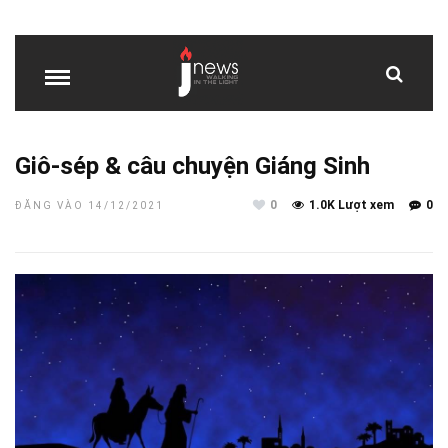
Giô-sép & câu chuyện Giáng Sinh
0
1.0K Lượt xem
0
ĐĂNG VÀO 14/12/2021