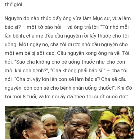
thế giới.
Nguyên do nào thúc đẩy ông vừa làm Mục sư, vừa làm
bác sĩ? – một tờ báo hỏi – và ông trả lời: “Từ nhỏ mỗi
lần bệnh, cha mẹ đều cầu nguyện rồi lấy thuốc cho tôi
uống. Một ngày nọ, cha tôi được nhờ cầu nguyện cho
một em bé bị sốt cao. Cầu nguyện xong ông ra về. Tôi
hỏi: “Sao cha không cho bé uống thuốc như cho con
mỗi khi con bệnh?”, “Cha không phải bác sĩ!” – cha tôi
nói. “Cha ơi, vậy lớn lên con sẽ làm bác sĩ! Cha sẽ cầu
nguyện, còn con sẽ cho bệnh nhân uống thuốc!”. Khi đó
tôi mới 8 tuổi, và lời nói ấy đã theo tôi suốt cuộc đời”.