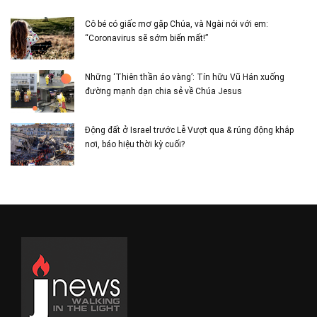
Cô bé có giấc mơ gặp Chúa, và Ngài nói với em:
“Coronavirus sẽ sớm biến mất!”
Những ‘Thiên thần áo vàng’: Tín hữu Vũ Hán xuống
đường mạnh dạn chia sẻ về Chúa Jesus
Động đất ở Israel trước Lễ Vượt qua & rúng động khắp
nơi, báo hiệu thời kỳ cuối?