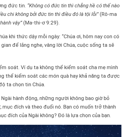
ợng đức tin.
“Không có đức tin thì chẳng hề có thế nào
u chi không bởi đức tin thì điều đó là tội lỗi”
(Rô-ma
thành vậy”
(Ma-thi-ơ 9:29).
húa khi thức dậy mỗi ngày: “Chúa ơi, hôm nay con có
 gian để lắng nghe, vâng lời Chúa, cuộc sống ta sẽ
iểm soát. Ví dụ ta không thể kiểm soát cha mẹ mình
hông thể kiểm soát các món quà hay khả năng ta được
 ta chọn tin Chúa.
Ngài hành động, những người không bao giờ bỏ
, mục đích và theo đuổi nó. Bạn có muốn trở thành
đích của Ngài không? Đó là lựa chọn của bạn.