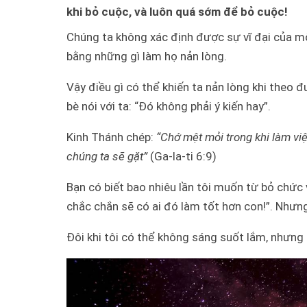
khi bỏ cuộc, và luôn quá sớm để bỏ cuộc!
Chúng ta không xác định được sự vĩ đại của m
bằng những gì làm họ nản lòng.
Vậy điều gì có thể khiến ta nản lòng khi theo 
bè nói với ta: “Đó không phải ý kiến hay”.
Kinh Thánh chép:
“Chớ mệt mỏi trong khi làm việ
chúng ta sẽ gặt”
(Ga-la-ti 6:9)
Bạn có biết bao nhiêu lần tôi muốn từ bỏ chức v
chắc chắn sẽ có ai đó làm tốt hơn con!”. Nhưng
Đôi khi tôi có thể không sáng suốt lắm, nhưng t