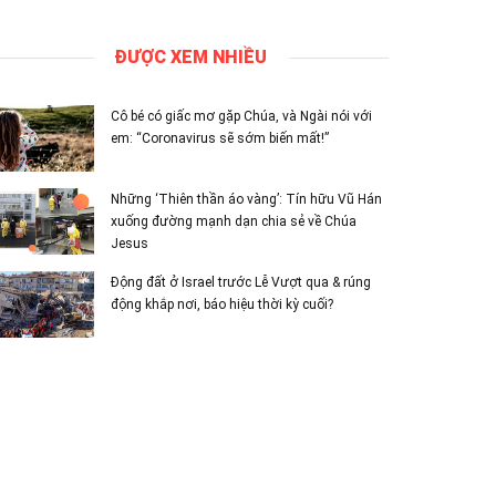
ĐƯỢC XEM NHIỀU
Cô bé có giấc mơ gặp Chúa, và Ngài nói với
em: “Coronavirus sẽ sớm biến mất!”
Những ‘Thiên thần áo vàng’: Tín hữu Vũ Hán
xuống đường mạnh dạn chia sẻ về Chúa
Jesus
Động đất ở Israel trước Lễ Vượt qua & rúng
động khắp nơi, báo hiệu thời kỳ cuối?