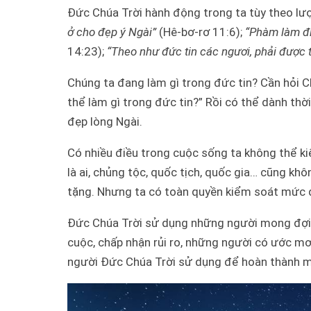
Đức Chúa Trời hành động trong ta tùy theo lư
ở cho đẹp ý Ngài”
(Hê-bơ-rơ 11:6);
“Phàm làm điề
14:23);
“Theo như đức tin các ngươi, phải được 
Chúng ta đang làm gì trong đức tin? Cần hỏi C
thể làm gì trong đức tin?” Rồi có thể dành thời
đẹp lòng Ngài.
Có nhiều điều trong cuộc sống ta không thể k
là ai, chủng tộc, quốc tịch, quốc gia… cũng k
tặng. Nhưng ta có toàn quyền kiểm soát mức độ
Đức Chúa Trời sử dụng những người mong đợi 
cuộc, chấp nhận rủi ro, những người có ước mơ
người Đức Chúa Trời sử dụng để hoàn thành mục 