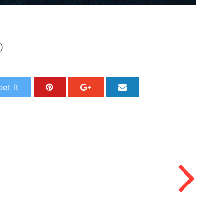
)
et It