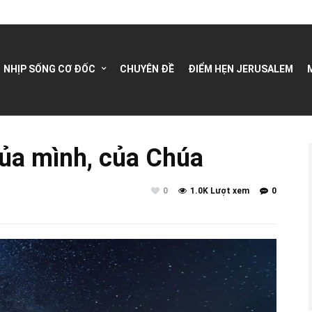
NHỊP SỐNG CƠ ĐỐC
CHUYÊN ĐỀ
ĐIỂM HẸN JERUSALEM
ủa mình, của Chúa
0
1.0K Lượt xem
0