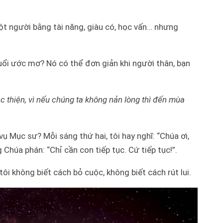
ột người bằng tài năng, giàu có, học vấn… nhưng
đuổi ước mơ? Nó có thể đơn giản khi người thân, bạn
c thiện, vì nếu chúng ta không nản lòng thì đến mùa
ụ Mục sư? Mỗi sáng thứ hai, tôi hay nghĩ: “Chúa ơi,
 Chúa phán: “Chỉ cần con tiếp tục. Cứ tiếp tục!”.
ôi không biết cách bỏ cuộc, không biết cách rút lui.