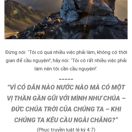
Đừng nói: ‘Tôi có quá nhiều việc phải làm, không có thời
gian để cầu nguyện!’; hãy nói: ‘Tôi có rất nhiều việc phải
làm nên tôi cần cầu nguyện!’.
_____
“VÌ CÓ DÂN NÀO NƯỚC NÀO MÀ CÓ MỘT
VỊ THẦN GẦN GŨI VỚI MÌNH NHƯ CHÚA –
ĐỨC CHÚA TRỜI CỦA CHÚNG TA – KHI
CHÚNG TA KÊU CẦU NGÀI CHĂNG?”
(Phục truyền luật lệ ký 4:7)