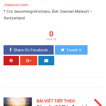
Jnewsvn.com
* Cre: becomingchristians; Ảnh: Damian Markutt –
Switzerland
0
CHIA SẺ
Share On Facebook
Tweet It
BÀI VIẾT TIẾP THEO