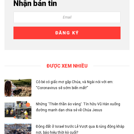
Nhận bản tin
ĐƯỢC XEM NHIỀU
Cô bé có giấc mơ gặp Chúa, và Ngài nói với em:
“Coronavirus sẽ sớm biến mất!”
Những ‘Thiên thần áo vàng’: Tín hữu Vũ Hán xuống
đường mạnh dạn chia sẻ về Chúa Jesus
Động đất ở Israel trước Lễ Vượt qua & rúng động khắp
nơi, báo hiệu thời kỳ cuối?