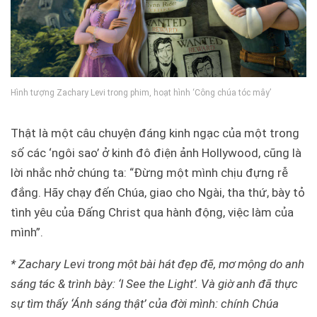
Hình tượng Zachary Levi trong phim, hoạt hình ‘Công chúa tóc mây’
Thật là một câu chuyện đáng kinh ngạc của một trong
số các ‘ngôi sao’ ở kinh đô điện ảnh Hollywood, cũng là
lời nhắc nhở chúng ta: “Đừng một mình chịu đựng rễ
đắng. Hãy chạy đến Chúa, giao cho Ngài, tha thứ, bày tỏ
tình yêu của Đấng Christ qua hành động, việc làm của
mình”.
* Zachary Levi trong một bài hát đẹp đẽ, mơ mộng do anh
sáng tác & trình bày: ‘I See the Light’. Và giờ anh đã thực
sự tìm thấy ‘Ánh sáng thật’ của đời mình: chính Chúa