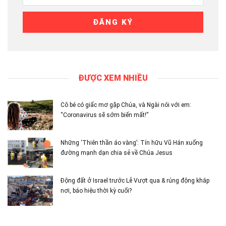
ĐƯỢC XEM NHIỀU
Cô bé có giấc mơ gặp Chúa, và Ngài nói với em:
“Coronavirus sẽ sớm biến mất!”
Những ‘Thiên thần áo vàng’: Tín hữu Vũ Hán xuống
đường mạnh dạn chia sẻ về Chúa Jesus
Động đất ở Israel trước Lễ Vượt qua & rúng động khắp
nơi, báo hiệu thời kỳ cuối?