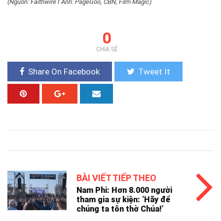
(Nguồn: Faithwire I Ảnh: PageGoo, CBN, Film Magic)
0
CHIA SẺ
Share On Facebook
Tweet It
BÀI VIẾT TIẾP THEO
Nam Phi: Hơn 8.000 người
tham gia sự kiện: ‘Hãy để
chúng ta tôn thờ Chúa!’