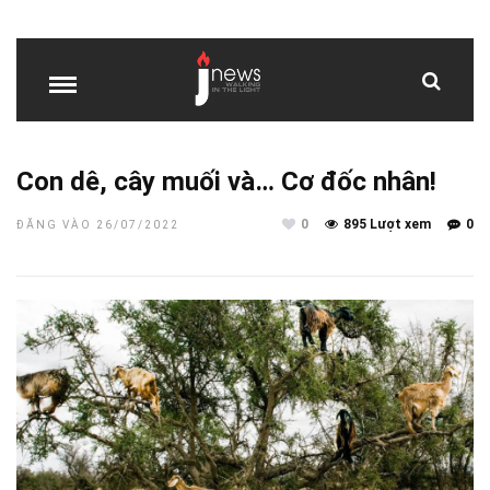
Con dê, cây muối và… Cơ đốc nhân!
0
895 Lượt xem
0
ĐĂNG VÀO 26/07/2022