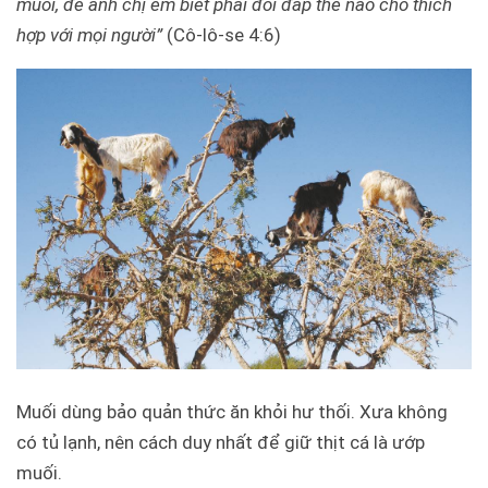
muối, để anh chị em biết phải đối đáp thế nào cho thích
hợp với mọi người”
(Cô-lô-se 4:6)
Muối dùng bảo quản thức ăn khỏi hư thối. Xưa không
có tủ lạnh, nên cách duy nhất để giữ thịt cá là ướp
muối.