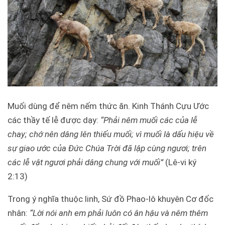
Muối dùng để nêm nếm thức ăn. Kinh Thánh Cựu Ước
các thầy tế lễ được dạy:
“Phải nêm muối các của lễ
chay; chớ nên dâng lên thiếu muối; vì muối là dấu hiệu về
sự giao ước của Đức Chúa Trời đã lập cùng ngươi; trên
các lễ vật ngươi phải dâng chung với muối”
(Lê-vi ký
2:13)
Trong ý nghĩa thuộc linh, Sứ đồ Phao-lô khuyên Cơ đốc
nhân:
“Lời nói anh em phải luôn có ân hậu và nêm thêm