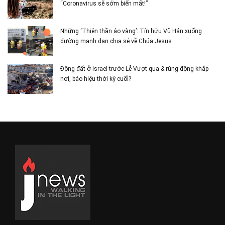
“Coronavirus sẽ sớm biến mất!”
Những ‘Thiên thần áo vàng’: Tín hữu Vũ Hán xuống
đường mạnh dạn chia sẻ về Chúa Jesus
Động đất ở Israel trước Lễ Vượt qua & rúng động khắp
nơi, báo hiệu thời kỳ cuối?