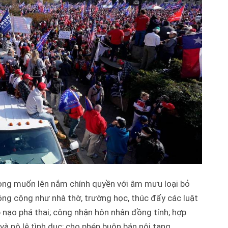
mong muốn lên nắm chính quyền với âm mưu loại bỏ
ng cộng như nhà thờ, trường học, thúc đẩy các luật
nạo phá thai; công nhận hôn nhân đồng tính; hợp
à nô lệ tình dục; cho phép buôn bán nội tạng…