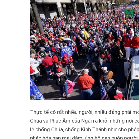
Thực tế có rất nhiều người, nhiều đảng phái 
Chúa và Phúc Âm của Ngài ra khỏi những nơi cô
lệ chống Chúa, chống Kinh Thánh như cho phép 
pháp hóa nạn mại dâm; ủng hộ nạn buôn người v