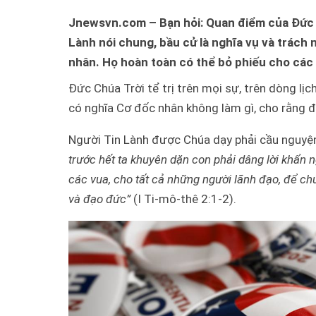
Jnewsvn.com – Bạn hỏi: Quan điểm của Đức Ch
Lành nói chung, bầu cử là nghĩa vụ và trách 
nhân. Họ hoàn toàn có thể bỏ phiếu cho các 
Đức Chúa Trời tể trị trên mọi sự, trên dòng 
có nghĩa Cơ đốc nhân không làm gì, cho rằng đó 
Người Tin Lành được Chúa dạy phải cầu nguyện
trước hết ta khuyên dặn con phải dâng lời khẩn 
các vua, cho tất cả những người lãnh đạo, để chú
và đạo đức”
(I Ti-mô-thê 2:1-2).