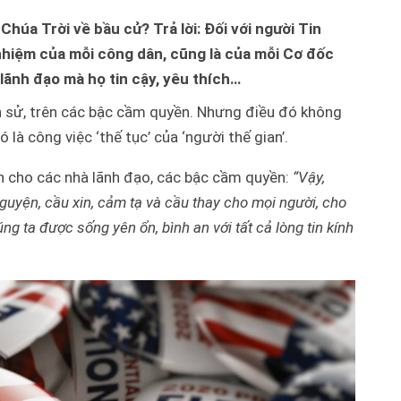
úa Trời về bầu cử? Trả lời: Đối với người Tin
nhiệm của mỗi công dân, cũng là của mỗi Cơ đốc
lãnh đạo mà họ tin cậy, yêu thích…
lịch sử, trên các bậc cầm quyền. Nhưng điều đó không
là công việc ‘thế tục’ của ‘người thế gian’.
 cho các nhà lãnh đạo, các bậc cầm quyền:
“
Vậy,
nguyện, cầu xin, cảm tạ và cầu thay cho mọi người,
cho
ng ta được sống yên ổn, bình an với tất cả lòng tin kính