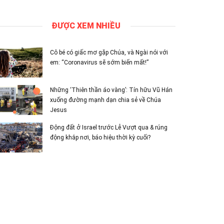
ĐƯỢC XEM NHIỀU
Cô bé có giấc mơ gặp Chúa, và Ngài nói với
em: “Coronavirus sẽ sớm biến mất!”
Những ‘Thiên thần áo vàng’: Tín hữu Vũ Hán
xuống đường mạnh dạn chia sẻ về Chúa
Jesus
Động đất ở Israel trước Lễ Vượt qua & rúng
động khắp nơi, báo hiệu thời kỳ cuối?