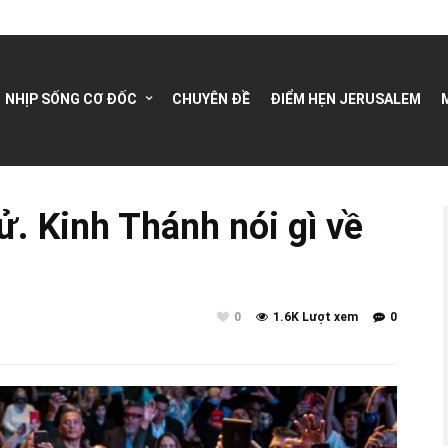
NHỊP SỐNG CƠ ĐỐC
CHUYÊN ĐỀ
ĐIỂM HẸN JERUSALEM
. Kinh Thánh nói gì về
0
1.6K Lượt xem
0