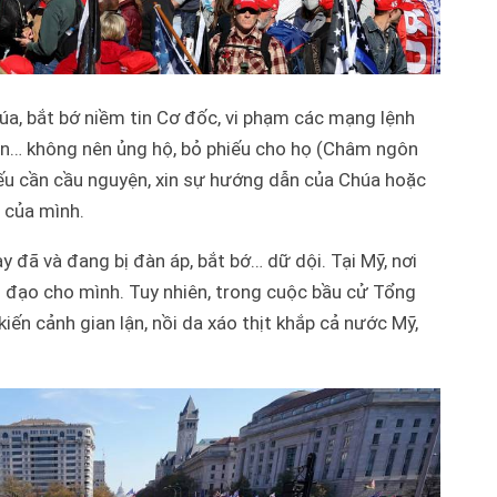
úa, bắt bớ niềm tin Cơ đốc, vi phạm các mạng lệnh
hân… không nên ủng hộ, bỏ phiếu cho họ (Châm ngôn
iếu cần cầu nguyện, xin sự hướng dẫn của Chúa hoặc
 của mình.
y đã và đang bị đàn áp, bắt bớ… dữ dội. Tại Mỹ, nơi
h đạo cho mình. Tuy nhiên, trong cuộc bầu cử Tổng
ến cảnh gian lận, nồi da xáo thịt khắp cả nước Mỹ,