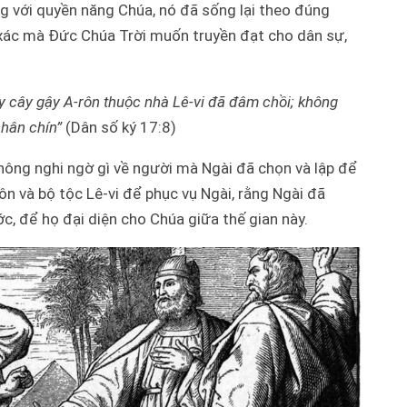
 với quyền năng Chúa, nó đã sống lại theo đúng
nh xác mà Đức Chúa Trời muốn truyền đạt cho dân sự,
y cây gậy A-rôn thuộc nhà Lê-vi đã đâm chồi; không
nhân chín”
(Dân số ký 17:8)
hông nghi ngờ gì về người mà Ngài đã chọn và lập để
n và bộ tộc Lê-vi để phục vụ Ngài, rằng Ngài đã
c, để họ đại diện cho Chúa giữa thế gian này.