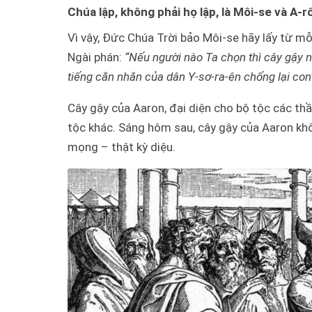
Chúa lập, không phải họ lập, là Môi-se và A-r
Vì vậy, Đức Chúa Trời bảo Môi-se hãy lấy từ mỗ
Ngài phán:
“Nếu người nào Ta chọn thì cây gậy n
tiếng cằn nhằn của dân Y-sơ-ra-ên chống lại con
Cây gậy của Aaron, đại diện cho bộ tộc các th
tộc khác. Sáng hôm sau, cây gậy của Aaron kh
mọng – thật kỳ diệu.