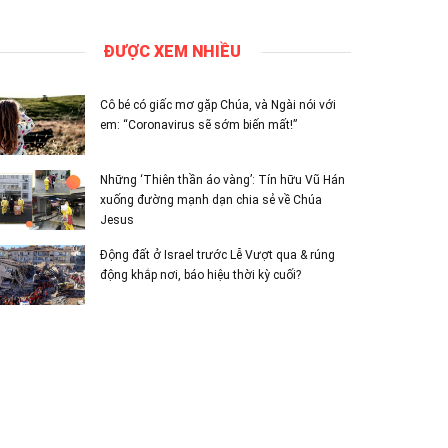
ĐƯỢC XEM NHIỀU
Cô bé có giấc mơ gặp Chúa, và Ngài nói với
em: “Coronavirus sẽ sớm biến mất!”
Những ‘Thiên thần áo vàng’: Tín hữu Vũ Hán
xuống đường mạnh dạn chia sẻ về Chúa
Jesus
Động đất ở Israel trước Lễ Vượt qua & rúng
động khắp nơi, báo hiệu thời kỳ cuối?