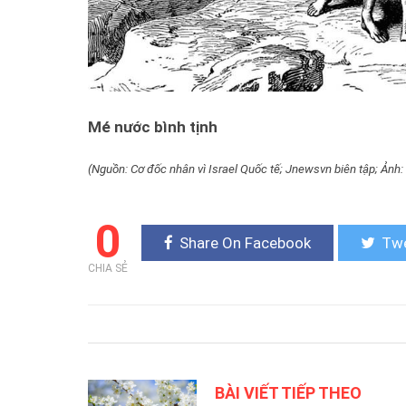
Mé nước bình tịnh
(Nguồn: Cơ đốc nhân vì Israel Quốc tế; Jnewsvn biên tập; Ản
0
Share On Facebook
Twe
CHIA SẺ
BÀI VIẾT TIẾP THEO