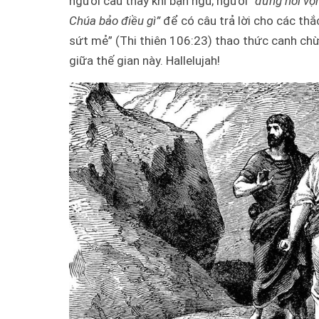
người cầu thay khi bạn ngủ; người
“
đứng nơi vọ
Chúa bảo điều gì”
để có câu trả lời cho các th
sứt mẻ” (Thi thiên 106:23)
thao thức canh chừ
giữa thế gian này. Hallelujah!