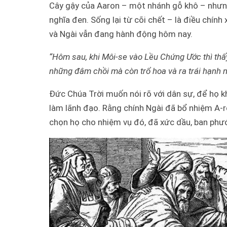
Cây gậy của Aaron – một nhánh gỗ khô – nhưng
nghĩa đen. Sống lại từ cõi chết – là điều chí
và Ngài vẫn đang hành động hôm nay.
“Hôm sau, khi Môi-se vào Lều Chứng Ước thì thấ
những đâm chồi mà còn trổ hoa và ra trái hạnh 
Đức Chúa Trời muốn nói rõ với dân sự, để họ k
làm lãnh đạo. Rằng chính Ngài đã bổ nhiệm A-rô
chọn họ cho nhiệm vụ đó, đã xức dầu, ban phướ