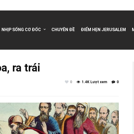
NHỊP SỐNG CƠ ĐỐC
CHUYÊN ĐỀ
ĐIỂM HẸN JERUSALEM
, ra trái
0
1.4K Lượt xem
0