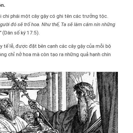
ôn.
i chi phái một cây gậy có ghi tên các trưởng tộc.
gười đó sẽ trổ hoa. Như thế, Ta sẽ làm câm nín những
”
(Dân số ký 17:5).
ầy tế lễ, được đặt bên cạnh các cây gậy của mỗi bộ
ông chỉ nở hoa mà còn tạo ra những quả hạnh chín