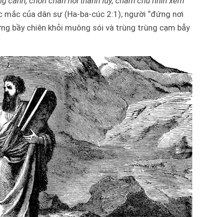
ng canh, chôn chân nơi thành lũy, chăm chú nhìn xem
ắc mắc của dân sự (Ha-ba-cúc 2:1); người “đứng nơi
ng bầy chiên khỏi muông sói và trùng trùng cạm bẫy