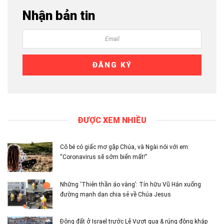
Nhận bản tin
ĐƯỢC XEM NHIỀU
Cô bé có giấc mơ gặp Chúa, và Ngài nói với em:
“Coronavirus sẽ sớm biến mất!”
Những ‘Thiên thần áo vàng’: Tín hữu Vũ Hán xuống
đường mạnh dạn chia sẻ về Chúa Jesus
Động đất ở Israel trước Lễ Vượt qua & rúng động khắp