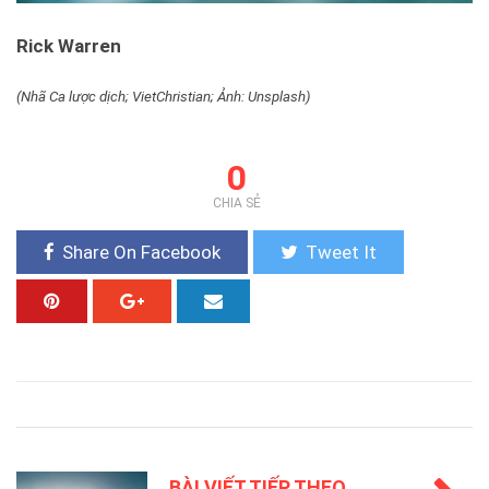
Rick Warren
(Nhã Ca lược dịch; VietChristian; Ảnh: Unsplash)
0
CHIA SẺ
Share On Facebook
Tweet It
BÀI VIẾT TIẾP THEO