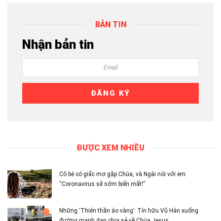
BẢN TIN
Nhận bản tin
ĐƯỢC XEM NHIỀU
Cô bé có giấc mơ gặp Chúa, và Ngài nói với em:
“Coronavirus sẽ sớm biến mất!”
Những ‘Thiên thần áo vàng’: Tín hữu Vũ Hán xuống
đường mạnh dạn chia sẻ về Chúa Jesus