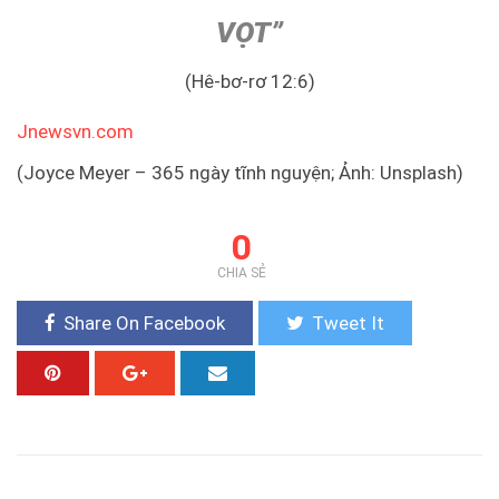
VỌT”
(Hê-bơ-rơ 12:6)
Jnewsvn.com
(Joyce Meyer – 365 ngày tĩnh nguyện; Ảnh: Unsplash)
0
CHIA SẺ
Share On Facebook
Tweet It