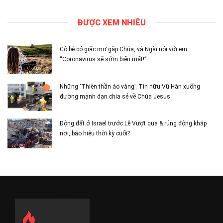
ĐƯỢC XEM NHIỀU
Cô bé có giấc mơ gặp Chúa, và Ngài nói với em:
“Coronavirus sẽ sớm biến mất!”
Những ‘Thiên thần áo vàng’: Tín hữu Vũ Hán xuống
đường mạnh dạn chia sẻ về Chúa Jesus
Động đất ở Israel trước Lễ Vượt qua & rúng động khắp
nơi, báo hiệu thời kỳ cuối?