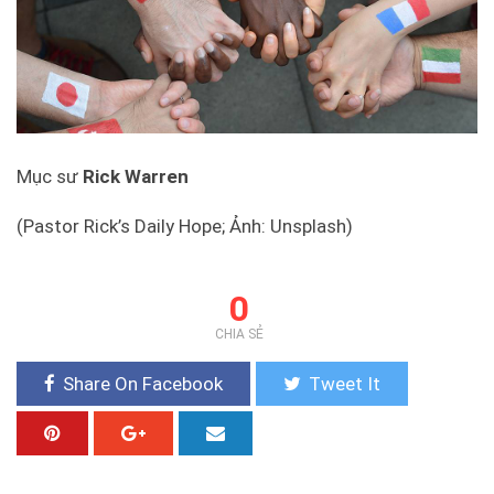
Mục sư
Rick Warren
(Pastor Rick’s Daily Hope; Ảnh: Unsplash)
0
CHIA SẺ
Share On Facebook
Tweet It