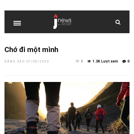
Chớ đi một mình
0
1.3K Lượt xem
0
ĐĂNG VÀO 07/09/2020