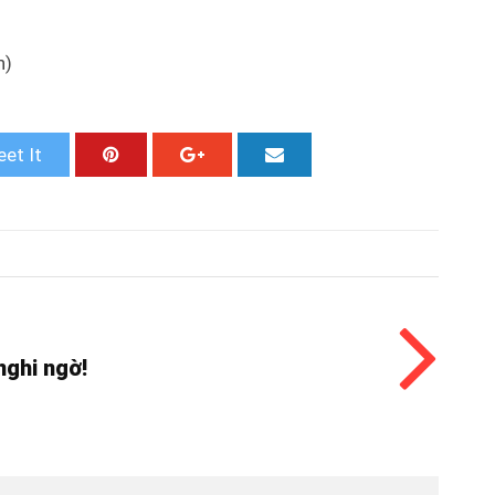
h)
et It
nghi ngờ!