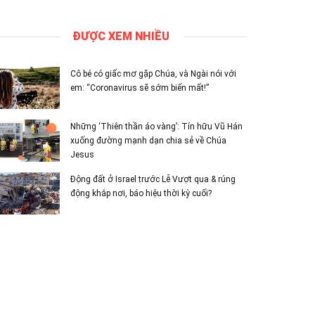
ĐƯỢC XEM NHIỀU
Cô bé có giấc mơ gặp Chúa, và Ngài nói với
em: “Coronavirus sẽ sớm biến mất!”
Những ‘Thiên thần áo vàng’: Tín hữu Vũ Hán
xuống đường mạnh dạn chia sẻ về Chúa
Jesus
Động đất ở Israel trước Lễ Vượt qua & rúng
động khắp nơi, báo hiệu thời kỳ cuối?