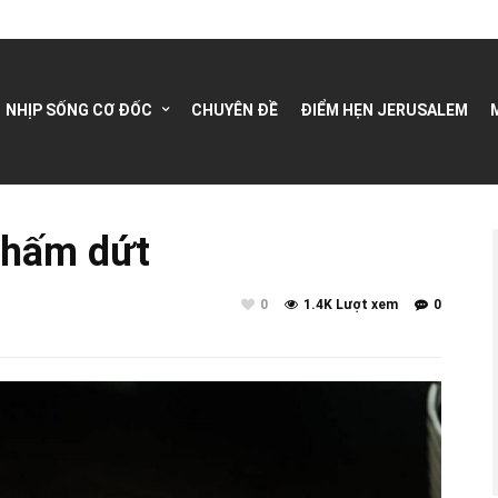
NHỊP SỐNG CƠ ĐỐC
CHUYÊN ĐỀ
ĐIỂM HẸN JERUSALEM
chấm dứt
0
1.4K Lượt xem
0