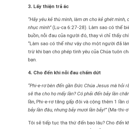
3. Lấy thiện trả ác
“Hãy yêu kẻ thù mình, làm ơn cho kẻ ghét mình, 
nhục mình”
(Lu-ca 6:27-28). Làm sao có thể biế
buồn, nỗi đau của người đó, thay vì chỉ thấy c
“Làm sao có thể như vậy cho một người đã làm
trừ khi bạn cho phép tình yêu của Chúa tuôn ch
bạn.
4. Cho đến khi nỗi đau chấm dứt
“Phi-e-rơ bèn đến gần Đức Chúa Jesus mà hỏi rằ
sẽ tha cho họ mấy lần? Có phải đến bảy lần chă
lần, Phi-e-rơ tăng gấp đôi và cộng thêm 1 lần
bảy lần đâu, nhưng bảy mươi lần bảy!”
(Ma-thi-ơ
Tôi sẽ tiếp tục tha thứ đến bao lâu? Cho đến kh