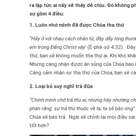
ra lập tức ai nấy sẽ thấy dễ chịu. Đó không p
sự gồm 4 điều:
1. Luôn nhớ mình đã được Chúa tha thứ
“Hãy ở với nhau cách nhân từ, đầy dẫy lòng thươ
em trong Đấng Christ vậy
’ (Ê-phê-sô 4:32). Đâ
thứ, bạn sẽ không muốn tha thứ ai. Khi khó khă
Nhưng càng nhận được ân sủng của Chúa bao nh
Càng cảm nhận sự tha thứ của Chúa, bạn sẽ cà
2. Loại bỏ suy nghĩ trả đũa
“Chính mình chớ trả thù ai, nhưng hãy nhường ch
phán rằng: sự trả thù thuộc về ta, ta sẽ báo ứng”
Chúa sẽ báo trả. Ngài sẽ chỉnh lại mọi điều sai
tốt hơn?