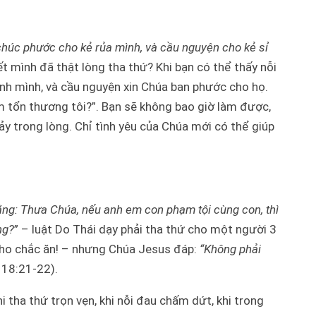
chúc phước cho kẻ rủa mình, và cầu nguyện cho kẻ sỉ
t mình đã thật lòng tha thứ? Khi bạn có thể thấy nỗi
hính mình, và cầu nguyện xin Chúa ban phước cho họ.
 tổn thương tôi?”. Bạn sẽ không bao giờ làm được,
ảy trong lòng. Chỉ tình yêu của Chúa mới có thể giúp
ng: Thưa Chúa, nếu anh em con phạm tội cùng con, thì
ng?
” – luật Do Thái dạy phải tha thứ cho một người 3
 cho chắc ăn! – nhưng Chúa Jesus đáp:
“Không phải
 18:21-22).
i tha thứ trọn vẹn, khi nỗi đau chấm dứt, khi trong