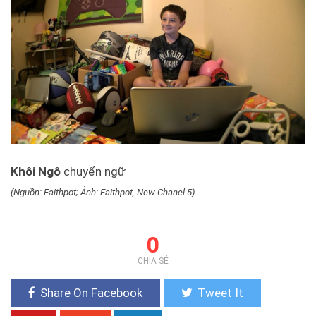
Khôi Ngô
chuyển ngữ
(Nguồn: Faithpot; Ảnh: Faithpot, New Chanel 5)
0
CHIA SẺ
Share On Facebook
Tweet It