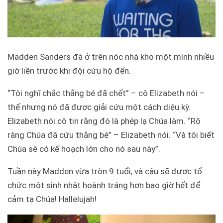
Madden Sanders đã ở trên nóc nhà kho một mình nhiều
giờ liền trước khi đội cứu hộ đến.
“Tôi nghĩ chắc thằng bé đã chết” – cô Elizabeth nói –
thế nhưng nó đã được giải cứu một cách diệu kỳ.
Elizabeth nói cô tin rằng đó là phép lạ Chúa làm. “Rõ
ràng Chúa đã cứu thằng bé” – Elizabeth nói. “Và tôi biết
Chúa sẽ có kế hoạch lớn cho nó sau này”.
Tuần này Madden vừa tròn 9 tuổi, và cậu sẽ được tổ
chức một sinh nhật hoành tráng hơn bao giờ hết để
cảm tạ Chúa! Hallelujah!