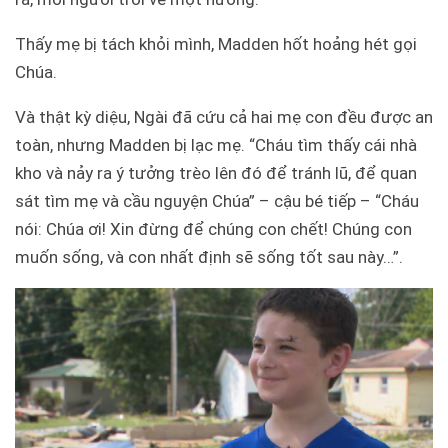
Thấy mẹ bị tách khỏi mình, Madden hốt hoảng hét gọi
Chúa.
Và thật kỳ diệu, Ngài đã cứu cả hai mẹ con đều được an
toàn, nhưng Madden bị lạc mẹ. “Cháu tìm thấy cái nhà
kho và nảy ra ý tưởng trèo lên đó để tránh lũ, để quan
sát tìm mẹ và cầu nguyện Chúa” – cậu bé tiếp – “Cháu
nói: Chúa ơi! Xin đừng để chúng con chết! Chúng con
muốn sống, và con nhất định sẽ sống tốt sau này…”.