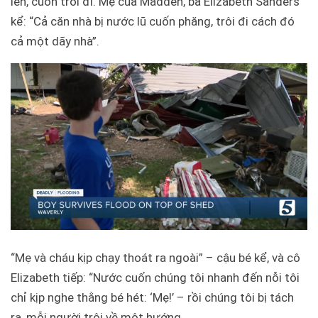
lên, cuốn trôi đi. Mẹ của Madden, bà Elizabeth Sanders
kể: “Cả căn nhà bị nước lũ cuốn phăng, trôi đi cách đó
cả một dãy nhà”.
“Mẹ và cháu kịp chạy thoát ra ngoài” – cậu bé kể, và cô
Elizabeth tiếp: “Nước cuốn chúng tôi nhanh đến nỗi tôi
chỉ kịp nghe thằng bé hét: ‘Mẹ!’ – rồi chúng tôi bị tách
ra, mỗi người trôi về một hướng.