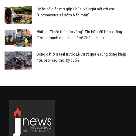
Cô bé có giấc mơ gặp Chúa, và Ngài nói với em:
“Coronavirus sẽ sớm biến mất!”
Những ‘Thiên thần áo vàng’: Tín hữu Vũ Hán xuống
đường mạnh dạn chia sẻ về Chúa Jesus
Động đất ở Israel trước Lễ Vượt qua & rúng động khắp
nơi, báo hiệu thời kỳ cuối?