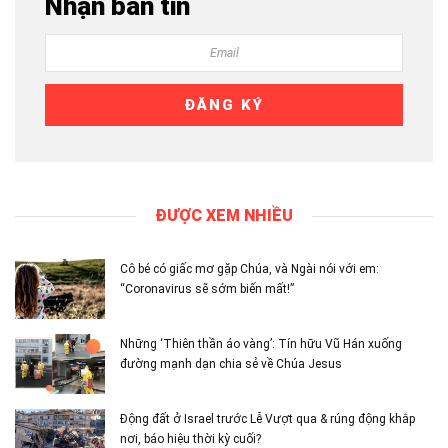
Nhận bản tin
ĐƯỢC XEM NHIỀU
Cô bé có giấc mơ gặp Chúa, và Ngài nói với em:
“Coronavirus sẽ sớm biến mất!”
Những ‘Thiên thần áo vàng’: Tín hữu Vũ Hán xuống
đường mạnh dạn chia sẻ về Chúa Jesus
Động đất ở Israel trước Lễ Vượt qua & rúng động khắp
nơi, báo hiệu thời kỳ cuối?