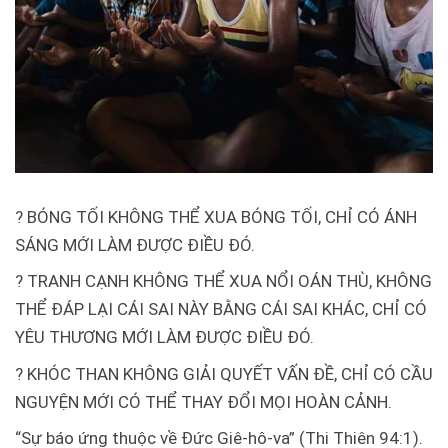
?
BÓNG TỐI KHÔNG THỂ XUA BÓNG TỐI, CHỈ CÓ ÁNH
SÁNG MỚI LÀM ĐƯỢC ĐIỀU ĐÓ.
?
TRANH CẠNH KHÔNG THỂ XUA NỔI OÁN THÙ, KHÔNG
THỂ ĐÁP LẠI CÁI SAI NÀY BẰNG CÁI SAI KHÁC, CHỈ CÓ
YÊU THƯƠNG MỚI LÀM ĐƯỢC ĐIỀU ĐÓ.
?
KHÓC THAN KHÔNG GIẢI QUYẾT VẤN ĐỀ, CHỈ CÓ CẦU
NGUYỆN MỚI CÓ THỂ THAY ĐỔI MỌI HOÀN CẢNH.
“Sự báo ứng thuộc về Đức Giê-hô-va” (Thi Thiên 94:1).