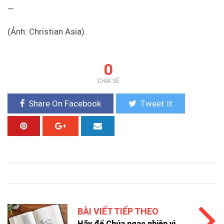
—
(Ảnh: Christian Asia)
0
CHIA SẺ
Share On Facebook
Tweet It
BÀI VIẾT TIẾP THEO
Hãy để Chúa ngạc nhiên vì