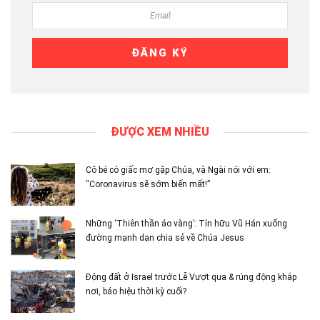
ĐƯỢC XEM NHIỀU
Cô bé có giấc mơ gặp Chúa, và Ngài nói với em:
“Coronavirus sẽ sớm biến mất!”
Những ‘Thiên thần áo vàng’: Tín hữu Vũ Hán xuống
đường mạnh dạn chia sẻ về Chúa Jesus
Động đất ở Israel trước Lễ Vượt qua & rúng động khắp
nơi, báo hiệu thời kỳ cuối?