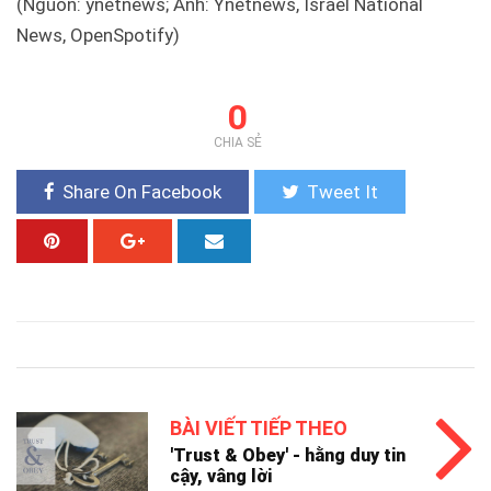
(Nguồn: ynetnews; Ảnh: Ynetnews, Israel National
News, OpenSpotify)
0
CHIA SẺ
Share On Facebook
Tweet It
BÀI VIẾT TIẾP THEO
'Trust & Obey' - hằng duy tin
cậy, vâng lời