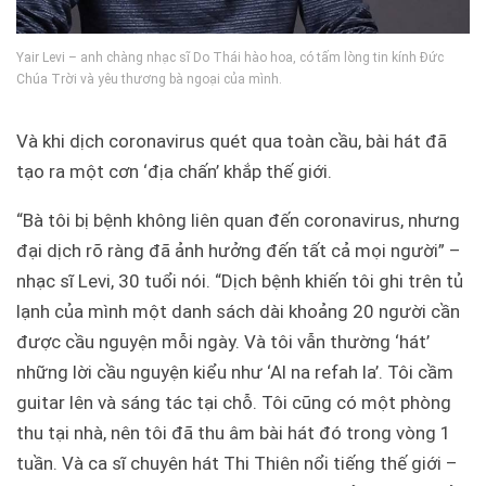
Yair Levi – anh chàng nhạc sĩ Do Thái hào hoa, có tấm lòng tin kính Đức
Chúa Trời và yêu thương bà ngoại của mình.
Và khi dịch coronavirus quét qua toàn cầu, bài hát đã
tạo ra một cơn ‘địa chấn’ khắp thế giới.
“Bà tôi bị bệnh không liên quan đến coronavirus, nhưng
đại dịch rõ ràng đã ảnh hưởng đến tất cả mọi người” –
nhạc sĩ Levi, 30 tuổi nói. “Dịch bệnh khiến tôi ghi trên tủ
lạnh của mình một danh sách dài khoảng 20 người cần
được cầu nguyện mỗi ngày. Và tôi vẫn thường ‘hát’
những lời cầu nguyện kiểu như ‘Al na refah la’. Tôi cầm
guitar lên và sáng tác tại chỗ. Tôi cũng có một phòng
thu tại nhà, nên tôi đã thu âm bài hát đó trong vòng 1
tuần. Và ca sĩ chuyên hát Thi Thiên nổi tiếng thế giới –