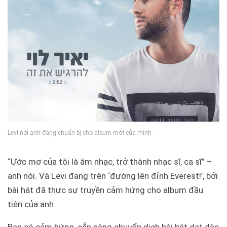
Levi nói anh đang chuẩn bị cho album mới của mình.
“Ước mơ của tôi là âm nhạc, trở thành nhạc sĩ, ca sĩ” –
anh nói. Và Levi đang trên ‘đường lên đỉnh Everest!’, bởi
bài hát đã thực sự truyền cảm hứng cho album đầu
tiên của anh.
Bạn có cảm hứng, sẵn sàng chuyển dịch bài hát dạt dào