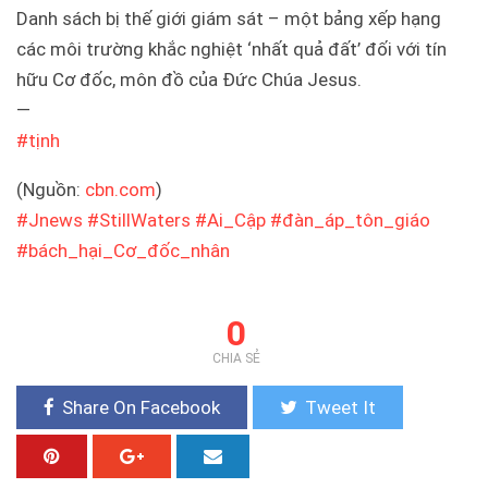
Danh sách bị thế giới giám sát – một bảng xếp hạng
các môi trường khắc nghiệt ‘nhất quả đất’ đối với tín
hữu Cơ đốc, môn đồ của Đức Chúa Jesus.
—
#
tịnh
(Nguồn:
cbn.com
)
#
Jnews
#
StillWaters
#
Ai_Cập
#
đàn_áp_tôn_giáo
#
bách_hại_Cơ_đốc_nhân
0
CHIA SẺ
Share On Facebook
Tweet It