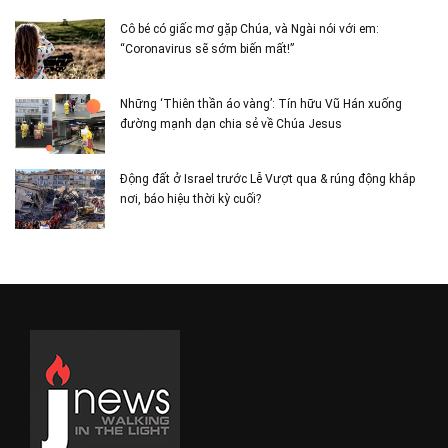
Cô bé có giấc mơ gặp Chúa, và Ngài nói với em:
“Coronavirus sẽ sớm biến mất!”
Những ‘Thiên thần áo vàng’: Tín hữu Vũ Hán xuống
đường mạnh dạn chia sẻ về Chúa Jesus
Động đất ở Israel trước Lễ Vượt qua & rúng động khắp
nơi, báo hiệu thời kỳ cuối?