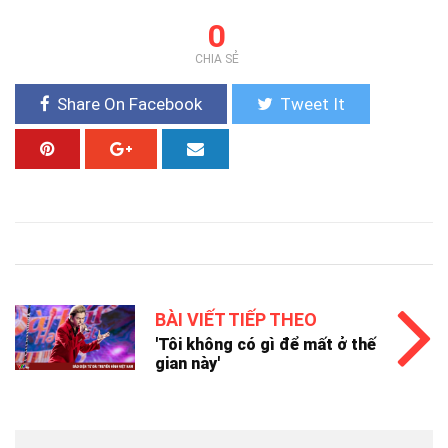
0
CHIA SẺ
Share On Facebook
Tweet It
BÀI VIẾT TIẾP THEO
'Tôi không có gì để mất ở thế
gian này'