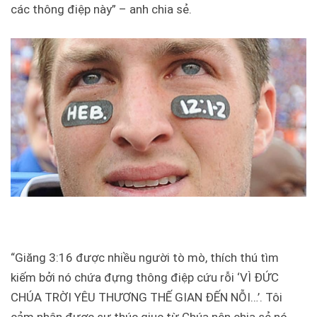
các thông điệp này” – anh chia sẻ.
“Giăng 3:16 được nhiều người tò mò, thích thú tìm
kiếm bởi nó chứa đựng thông điệp cứu rỗi ‘VÌ ĐỨC
CHÚA TRỜI YÊU THƯƠNG THẾ GIAN ĐẾN NỖI…’. Tôi
cảm nhận được sự thúc giục từ Chúa nên chia sẻ nó