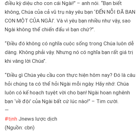
điều kỳ diệu cho con cái Ngài!” – anh nói. “Bạn biết
không, Chúa của cả vũ trụ này yêu bạn ‘ĐẾN NỖI ĐÃ BAN
CON MỘT CỦA NGÀI’. Và vì yêu bạn nhiều như vậy, sao
Ngài không thể chiến đấu vì bạn chứ?”.
“Điều đó không có nghĩa cuộc sống trong Chúa luôn dễ
dàng. Không phải vậy. Nhưng nó có nghĩa bạn rất giá trị
khi vâng lời Chúa”.
“Điều gì Chúa yêu cầu con thực hiện hôm nay? Đó là câu
hỏi chúng ta có thể hỏi Ngài mỗi ngày. Hãy nhớ: Chúa
luôn có kế hoạch tuyệt vời cho bạn! Ngài hoan nghênh
bạn ‘về đội’ của Ngài bất cứ lúc nào!” – Tim cười.
—
#
tịnh
Jnews lược dịch
(Nguồn: cbn)