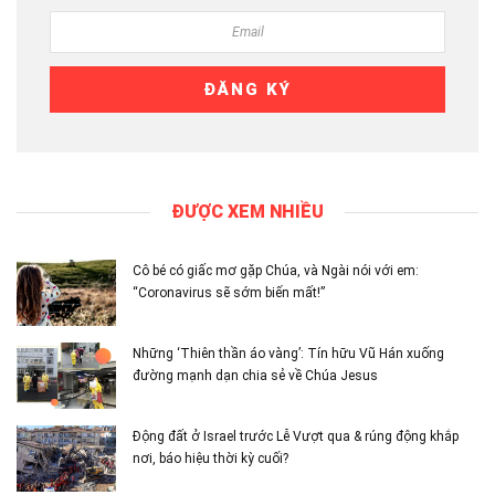
ĐƯỢC XEM NHIỀU
Cô bé có giấc mơ gặp Chúa, và Ngài nói với em:
“Coronavirus sẽ sớm biến mất!”
Những ‘Thiên thần áo vàng’: Tín hữu Vũ Hán xuống
đường mạnh dạn chia sẻ về Chúa Jesus
Động đất ở Israel trước Lễ Vượt qua & rúng động khắp
nơi, báo hiệu thời kỳ cuối?