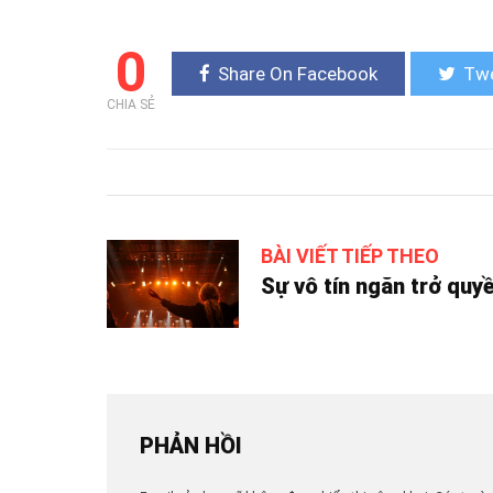
0
Share On Facebook
Twe
CHIA SẺ
BÀI VIẾT TIẾP THEO
Sự vô tín ngăn trở quy
PHẢN HỒI