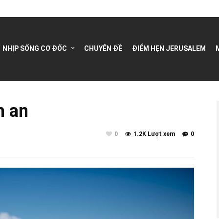
NHỊP SỐNG CƠ ĐỐC
CHUYÊN ĐỀ
ĐIỂM HẸN JERUSALEM
h an
0
1.2K Lượt xem
0