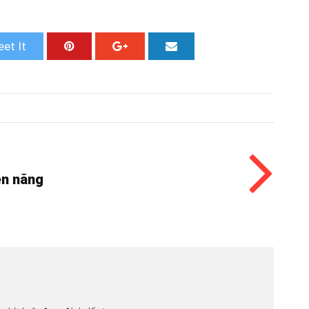
et It
ền năng