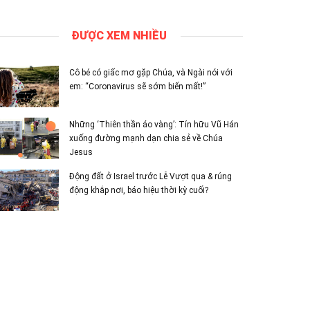
ĐƯỢC XEM NHIỀU
Cô bé có giấc mơ gặp Chúa, và Ngài nói với
em: “Coronavirus sẽ sớm biến mất!”
Những ‘Thiên thần áo vàng’: Tín hữu Vũ Hán
xuống đường mạnh dạn chia sẻ về Chúa
Jesus
Động đất ở Israel trước Lễ Vượt qua & rúng
động khắp nơi, báo hiệu thời kỳ cuối?