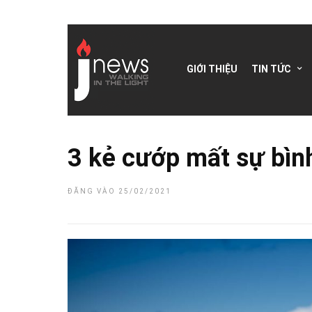
GIỚI THIỆU
TIN TỨC
3 kẻ cướp mất sự bìn
ĐĂNG VÀO 25/02/2021